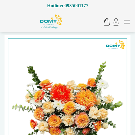
Bỏ
Hotline: 0935001177
qua
nội
dung