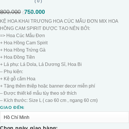
( 0 )
800.000
Giá
750.000
Giá
gốc
hiện
0
KỆ HOA KHAI TRƯƠNG HOA CÚC MẪU ĐƠN MIX HOA
là:
tại
out
of
HỒNG CAM SPIRIT ĐƯỢC TẠO NÊN BỞI:
800.000.
là:
5
750.000.
=> Hoa Cúc Mẫu Đơn
+ Hoa Hồng Cam Spirit
+ Hoa Hồng Trứng Gà
+ Hoa Đồng Tiền
+ Lá phụ: Lá Dola, Lá Dương Sỉ, Hoa Bi
– Phụ kiện:
+ Kệ gỗ cắm Hoa
+ Tặng thêm thiệp hoặc banner decor miễn phí
– Được thiết kế mẫu tùy theo sở thích
– Kích thước: Size L ( cao 60 cm , ngang 60 cm)
GIAO ĐẾN:
Alternative:
Chọn ngày giao hàng: