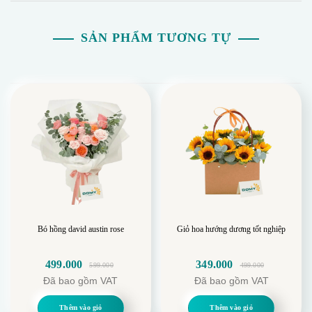
doanh hồng phát, phát đạt và thành công bền vững.
SẢN PHẨM TƯƠNG TỰ
Bó hồng david austin rose
Giỏ hoa hướng dương tốt nghiệp
499.000
349.000
599.000
499.000
Giá
Giá
Giá
Giá
Đã bao gồm VAT
Đã bao gồm VAT
gốc
hiện
gốc
hiện
là:
tại
là:
tại
Thêm vào giỏ
Thêm vào giỏ