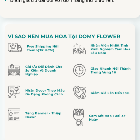
Giảm giá ưu đãi đối với đơn hàng thứ 2 trở lên.
VÌ SAO NÊN MUA HOA TẠI DOMY FLOWER
Nhân Viên Nhiệt Tình
Free Shipping Nội
Kinh Nghiệm Cắm Hoa
Thành(TP.HCM)
Lâu Năm
Giá Ưu Đãi Dành Cho
Giao Nhanh Nội Thành
Sự Kiện Và Doanh
Trong Vòng 1H
Nghiệp
Nhận Decor Theo Mẫu
Giảm Giá Lên Đến 15%
Đa Dạng Phong Cách
Tặng Banner - Thiệp
Cam Kết Hoa Tươi 3+
Decor
Ngày