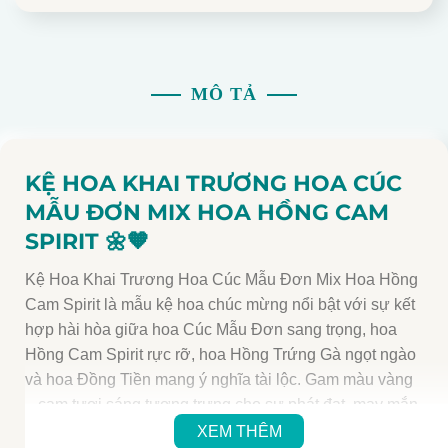
MÔ TẢ
KỆ HOA KHAI TRƯƠNG HOA CÚC
MẪU ĐƠN MIX HOA HỒNG CAM
SPIRIT
🌼🧡
Kệ Hoa Khai Trương Hoa Cúc Mẫu Đơn Mix Hoa Hồng
Cam Spirit là mẫu kệ hoa chúc mừng nổi bật với sự kết
hợp hài hòa giữa hoa Cúc Mẫu Đơn sang trọng, hoa
Hồng Cam Spirit rực rỡ, hoa Hồng Trứng Gà ngọt ngào
và hoa Đồng Tiền mang ý nghĩa tài lộc. Gam màu vàng
– cam tươi sáng tượng trưng cho sự phát đạt, may mắn
và thành công trong công việc.
XEM THÊM