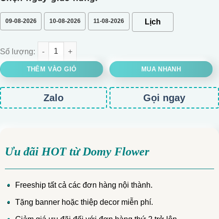
09-08-2026
10-08-2026
11-08-2026
KỆ HOA KHAI TRƯƠNG HOA CÚC MẪU ĐƠN MIX HOA HỒNG CAM S
THÊM VÀO GIỎ
MUA NHANH
Zalo
Gọi ngay
Ưu đãi HOT từ Domy Flower
Freeship tất cả các đơn hàng nội thành.
Tặng banner hoặc thiệp decor miễn phí.