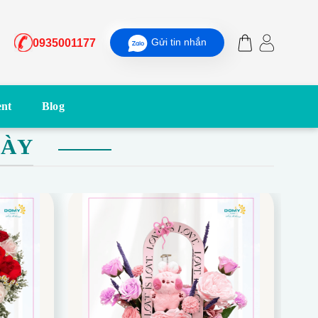
Gửi tin nhắn
0935001177
nt
Blog