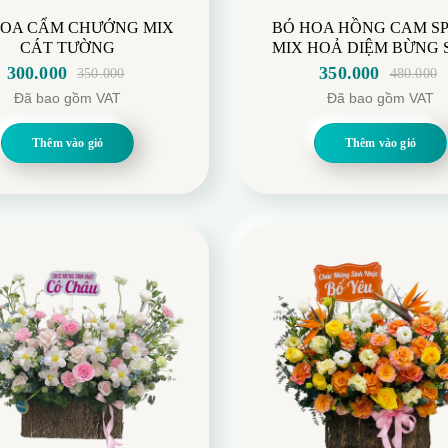
SẢN PHẨM NỔI BẬT
ng Người Yêu
Hoa Sinh Nhật
Hoa Khai Trương
Hoa Ch