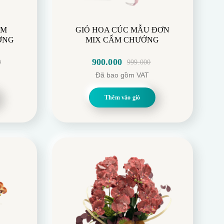
IRIST
BÓ HOA CẨM CHƯỚNG
 SÁNG
HỒNG MIX ALA BĂNG
480.000
550.000
Giá
Giá
Đã bao gồm VAT
gốc
hiện
là:
tại
Thêm vào giỏ
550.000.
là:
480.000.