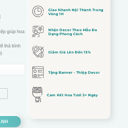
Giao Nhanh Nội Thành Trong
Vòng 1H
í
Nhận Decor Theo Mẫu Đa
iệp giúp hoa
Dạng Phong Cách
ể thả bình
Giảm Giá Lên Đến 15%
)
Tặng Banner - Thiệp Decor
Cam Kết Hoa Tươi 3+ Ngày
ANH