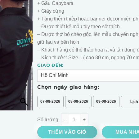
+ Gấu Capybara
+ Giấy cứng
+ Tặng thêm thiệp hoặc banner decor miễn ph
– Được thiết kế mẫu tùy theo sở thích
– Được thợ bó chéo gốc, lên mẫu chuyên ngh
giữ lâu và bền hơn
– Khách hàng có thể tháo hoa ra và tận dụng đ
– Kích thước: Size L ( cao 80 cm, ngang 70 cm
GIAO ĐẾN:
Alternative:
Chọn ngày giao hàng:
07-08-2026
08-08-2026
09-08-2026
Bó Hoa Baby Hồng Mộng Mơ số lượng
THÊM VÀO GIỎ
MUA NH