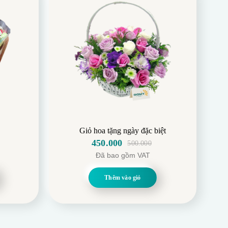
Giỏ hoa tặng ngày đặc biệt
450.000
500.000
Giá
Giá
Đã bao gồm VAT
gốc
hiện
là:
tại
Thêm vào giỏ
500.000.
là:
450.000.