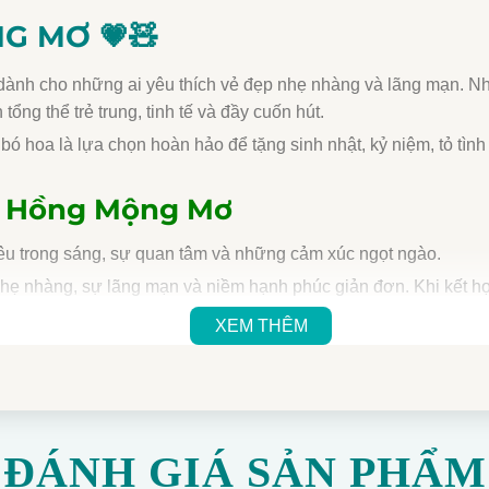
NG MƠ
💗🧸
nh cho những ai yêu thích vẻ đẹp nhẹ nhàng và lãng mạn. N
ng thể trẻ trung, tinh tế và đầy cuốn hút.
, bó hoa là lựa chọn hoàn hảo để tặng sinh nhật, kỷ niệm, tỏ t
y Hồng Mộng Mơ
u trong sáng, sự quan tâm và những cảm xúc ngọt ngào.
hẹ nhàng, sự lãng mạn và niềm hạnh phúc giản đơn. Khi kết 
người nhận lưu giữ những kỷ niệm đẹp.
XEM THÊM
n hoặc những người bạn luôn trân trọng.
ĐÁNH GIÁ SẢN PHẨM