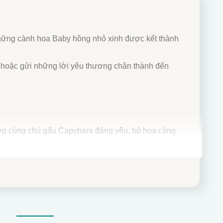
hững cành hoa Baby hồng nhỏ xinh được kết thành
ình hoặc gửi những lời yêu thương chân thành đến
hợp cùng chú gấu Capybara đáng yêu, bó hoa càng