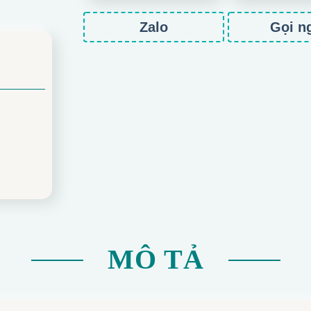
Zalo
Gọi n
MÔ TẢ