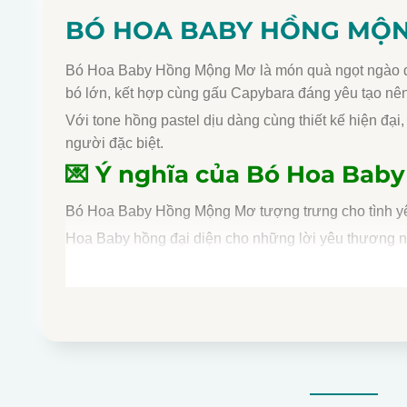
BÓ HOA BABY HỒNG MỘ
Bó Hoa Baby Hồng Mộng Mơ là món quà ngọt ngào dà
bó lớn, kết hợp cùng gấu Capybara đáng yêu tạo nên tổ
Với tone hồng pastel dịu dàng cùng thiết kế hiện đại
người đặc biệt.
💌
Ý nghĩa của Bó Hoa Bab
Bó Hoa Baby Hồng Mộng Mơ tượng trưng cho tình yê
Hoa Baby hồng đại diện cho những lời yêu thương n
trở nên đặc biệt, mang đến cảm giác ấm áp và giúp 
Đây là món quà ý nghĩa dành cho người yêu, bạn thâ