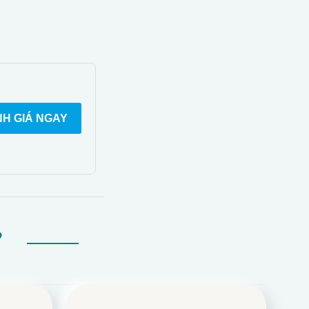
H GIÁ NGAY
Ự