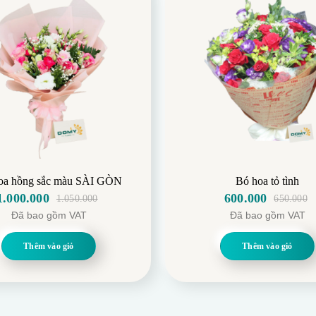
ồng
oa hồng sắc màu SÀI GÒN
Bó hoa tỏ tình
1.000.000
600.000
1.050.000
650.000
Giá
Giá
Giá
Giá
 tạo thành một tổng thể mềm mại và bồng bềnh.
Đã bao gồm VAT
Đã bao gồm VAT
gốc
hiện
gốc
hiện
là:
tại
là:
tại
Thêm vào giỏ
Thêm vào giỏ
1.050.000.
là:
650.000.
là:
1.000.000.
600.000.