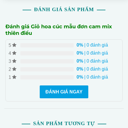
ĐÁNH GIÁ SẢN PHẨM
Đánh giá Giỏ hoa cúc mẫu đơn cam mix
thiên điểu
0%
| 0 đánh giá
5
Giỏ hoa độc đáo với sự kết hợp cam mẫu đơn
và thiên điểu. Phù hợp cho mọi dịp chúc mừng.
0%
| 0 đánh giá
4
0%
| 0 đánh giá
3
Kích thước tiêu chuẩn, phù hợp với mọi độ
0%
| 0 đánh giá
2
tuổi. Đảm bảo chất lượng và độ bền.
0%
| 0 đánh giá
1
Sản phẩm đến với nhiều loại hoa tươi tặng
kèm, tạo nên một món quà hoàn hảo.
ĐÁNH GIÁ NGAY
Dễ dàng cắm hoa và tạo ra một sản phẩm hoa
đẹp mắt.
Giỏ hoa chúc mừng, lý tưởng cho trang trí và
tặng quà.
SẢN PHẨM TƯƠNG TỰ