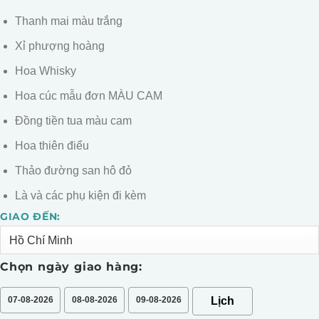
5
1.200.000.
Thanh mai màu trắng
Xỉ phượng hoàng
Hoa Whisky
Hoa cúc mẫu đơn MÀU CAM
Đồng tiền tua màu cam
Hoa thiên điểu
Thảo đường san hô đỏ
Là và các phụ kiện đi kèm
GIAO ĐẾN:
Alternative:
Chọn ngày giao hàng:
07-08-2026
08-08-2026
09-08-2026