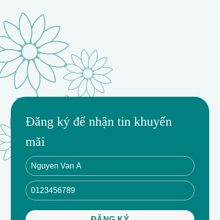
Giỏ Hoa Cúc Mẫu Đơn, Thiên Điểu, Loại hoa cam, Món
Đăng ký để nhận tin khuyến
quà hoa độc đáo, Sự kết hợp độc đáo, Trang trí sự kiện,
mãi
Tặng quà chúc mừng, Hoa tươi, Giỏ hoa tặng kèm,
Domy Flower Store, Giỏ hoa đẹp, Dễ cắm hoa.