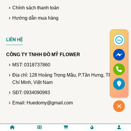
Chính sách thanh toán
Hướng dẫn mua hàng
LIÊN HỆ
CÔNG TY TNHH ĐỒ MỸ FLOWER
MST: 0318737860
Địa chỉ: 128 Hoàng Trọng Mậu, P.Tân Hưng, TP. Hồ
Chí Minh, Việt Nam
SĐT: 0934090993
Email: Huedomy@gmail.com
© Bản quyền thuộc DomyFlower