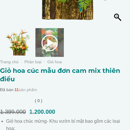
Trang chủ
Phân loại
Giỏ hoa
Giỏ hoa cúc mẫu đơn cam mix thiên
điểu
Đã bán:
11
sản phẩm
( 0 )
1.399.000
Giá
1.200.000
Giá
gốc
hiện
0
Giỏ hoa chúc mừng- Khu vườn bí mật bao gồm các loại
là:
tại
out
of
hoa:
1.399.000.
là: