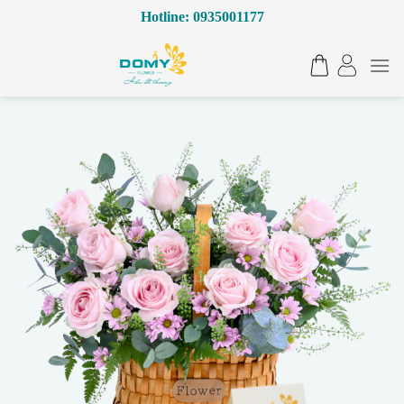
Bỏ
Hotline: 0935001177
qua
nội
dung