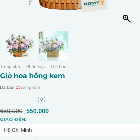
Trang chủ
Phân loại
Giỏ hoa
Giỏ hoa hồng kem
Đã bán:
15
sản phẩm
( 0 )
650.000
Giá
550.000
Giá
gốc
hiện
0
GIAO ĐẾN:
Alternative:
là:
tại
out
of
650.000.
là:
5
550.000.