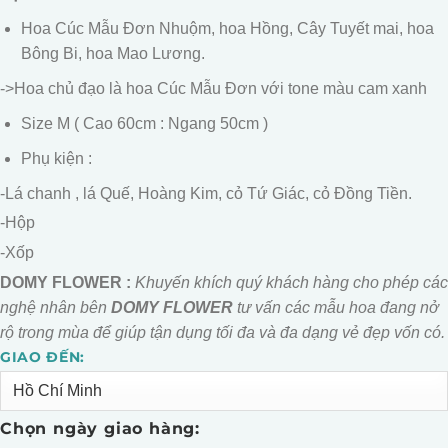
5
1.100.000.
Hoa Cúc Mẫu Đơn Nhuộm, hoa Hồng, Cây Tuyết mai, hoa
Bông Bi, hoa Mao Lương.
->Hoa chủ đạo là hoa Cúc Mẫu Đơn với tone màu cam xanh
Size M ( Cao 60cm : Ngang 50cm )
Phụ kiện :
-Lá chanh , lá Quế, Hoàng Kim, cỏ Tứ Giác, cỏ Đồng Tiền.
-Hộp
-Xốp
DOMY FLOWER :
Khuyến khích quý khách hàng cho phép các
nghệ nhân bên
DOMY FLOWER
tư vấn các mẫu hoa đang nở
rộ trong mùa để giúp tận dụng tối đa và đa dạng vẻ đẹp vốn có.
GIAO ĐẾN:
Alternative:
Chọn ngày giao hàng: