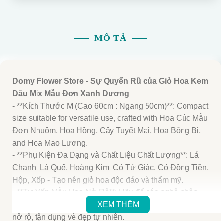
MÔ TẢ
Domy Flower Store - Sự Quyến Rũ của Giỏ Hoa Kem
Dâu Mix Mẫu Đơn Xanh Dương
- **Kích Thước M (Cao 60cm : Ngang 50cm)**: Compact
size suitable for versatile use, crafted with Hoa Cúc Mẫu
Đơn Nhuộm, Hoa Hồng, Cây Tuyết Mai, Hoa Bông Bi,
and Hoa Mao Lương.
- **Phụ Kiện Đa Dạng và Chất Liệu Chất Lượng**: Lá
Chanh, Lá Quế, Hoàng Kim, Cỏ Tứ Giác, Cỏ Đồng Tiền,
Hộp, Xốp - Tạo nên giỏ hoa độc đáo và thẩm mỹ.
- **Tư Vấn Mẫu Hoa Nở Rộ**: Hãy để các nghệ nhân
của Domy Flower tư vấn cho bạn những mẫu hoa đang
XEM THÊM
nở rộ, tận dụng vẻ đẹp tự nhiên.