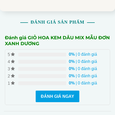
- **Giao Hàng Miễn Phí Nội Thành TP.HCM**: Ưu đãi
giao hàng nhanh chóng và miễn phí đối với khách hàng
nội thành TP.HCM.
ĐÁNH GIÁ SẢN PHẨM
- **Làm Quà Tặng Sang Trọng và Trang Trí Sự Kiện**:
Lựa chọn hoàn hảo cho quà tặng sang trọng và trang trí
sự kiện đặc biệt.
Đánh giá GIỎ HOA KEM DÂU MIX MẪU ĐƠN
- **Giảm Giá Đặc Biệt**: Giá giảm còn 1.1 triệu, ưu đãi
XANH DƯƠNG
hấp dẫn cho đơn hàng đã bán 1 giỏ.
0%
| 0 đánh giá
5
0%
| 0 đánh giá
4
0%
| 0 đánh giá
3
0%
| 0 đánh giá
2
0%
| 0 đánh giá
1
ĐÁNH GIÁ NGAY