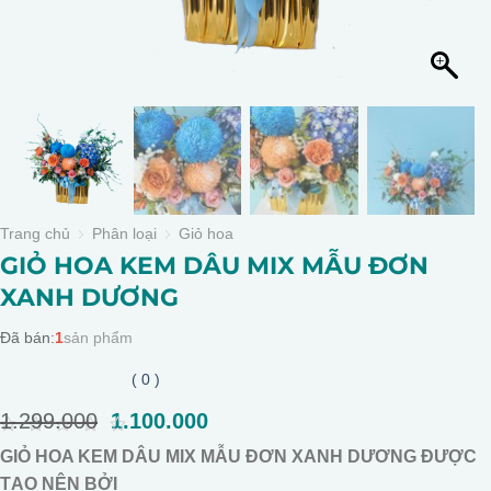
Trang chủ
Phân loại
Giỏ hoa
GIỎ HOA KEM DÂU MIX MẪU ĐƠN
XANH DƯƠNG
Đã bán:
1
sản phẩm
( 0 )
1.299.000
Giá
1.100.000
Giá
gốc
hiện
0
GIỎ HOA KEM DÂU MIX MẪU ĐƠN XANH DƯƠNG ĐƯỢC
là:
tại
out
of
TẠO NÊN BỞI
1.299.000.
là: