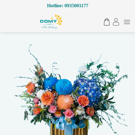
Bỏ
Hotline: 0935001177
qua
nội
dung