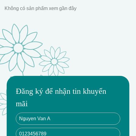
Không có sản phẩm xem gần đây
Người muốn tạo ấn tượng với quà tặng sang trọng, tổ
chức sự kiện cần trang trí ấn tượng. Intended Use:
Trang trí không gian, làm quà tặng cho mọi dịp.
- Quyến Rũ, Tươi Mới, Kích Thước M, Phụ Kiện Đa
Đăng ký để nhận tin khuyến
Dạng, Chất Liệu Chất Lượng, Tư Vấn Mẫu Hoa, Giao
mãi
Hàng Miễn Phí, Giảm Giá Đặc Biệt.