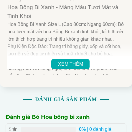
Hoa Bông Bi Xanh - Mảng Màu Tươi Mát và
Tinh Khoi
Hoa Bông Bi Xanh Size L (Cao 80cm: Ngang 60cm): Bó
hoa tươi mát với hoa Bông Bi xanh tinh khôi, kích thước
lớn thích hợp trang trí nhiều không gian khác nhau.
Phụ Kiện Độc Đáo: Trang trí bằng giấy, xốp và cốt hoa,
tạo nên vẻ đẹp tự nhiên và thuần khiết cho bó hoa.
Hoa Baby Xanh Đẹp Độc Đáo: Hoa baby xanh là xu
XEM THÊM
hướng mới với công nghệ làm hoa khô và phun màu
sắc đẹp đẽ, tạo nên vẻ đẹp độc đáo cho sản phẩm.
Tạo Không Gian Tươi Mát: Hoa Bông Bi Xanh là sự lựa
chọn tuyệt vời để tạo không gian tươi mới và tràn ngập
năng lượng trong ngôi nhà hoặc văn phòng của bạn.
ĐÁNH GIÁ SẢN PHẨM
Giao Hàng Nhanh Chóng: Domy Flower cam kết giao
hàng nhanh chóng đến tay bạn trong vòng 1 giờ nội
Đánh giá Bó Hoa bông bi xanh
thành TP.HCM.
Hỗ Trợ Tư Vấn: Đội ngũ nhân viên nhiệt tình và chuyên
0%
| 0 đánh giá
5