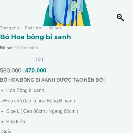
Trang chủ
Phân loại
Bó hoa
Bó Hoa bông bi xanh
Đã bán:
11
sản phẩm
( 0 )
580.000
Giá
470.000
Giá
gốc
hiện
0
BÓ HOA BÔNG BI XANH ĐƯỢC TẠO NÊN BỞI
là:
tại
out
of
580.000.
là:
Hoa Bông bi xanh.
5
470.000.
->Hoa chủ đạo là hoa Bông Bi xanh
Size L ( Cao 80cm : Ngang 60cm )
Phụ kiện :
-Giấy