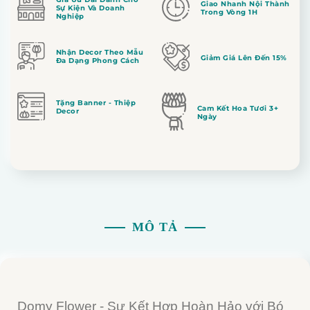
Giao Nhanh Nội Thành
Sự Kiện Và Doanh
Trong Vòng 1H
Nghiệp
Nhận Decor Theo Mẫu
Giảm Giá Lên Đến 15%
Đa Dạng Phong Cách
Tặng Banner - Thiệp
Cam Kết Hoa Tươi 3+
Decor
Ngày
MÔ TẢ
Domy Flower - Sự Kết Hợp Hoàn Hảo với Bó