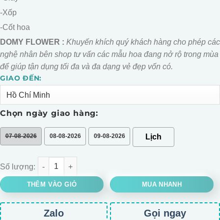
-Xốp
-Cốt hoa
DOMY FLOWER :
Khuyến khích quý khách hàng cho phép các
nghệ nhân bên shop tư vấn các mẫu hoa đang nở rộ trong mùa
để giúp tận dụng tối đa và đa dạng vẻ đẹp vốn có.
GIAO ĐẾN:
Alternative:
Chọn ngày giao hàng:
07-08-2026
08-08-2026
09-08-2026
Bó Hoa bông bi xanh số lượng
THÊM VÀO GIỎ
MUA NHANH
Zalo
Gọi ngay