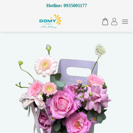
Bỏ
Hotline: 0935001177
qua
nội
dung