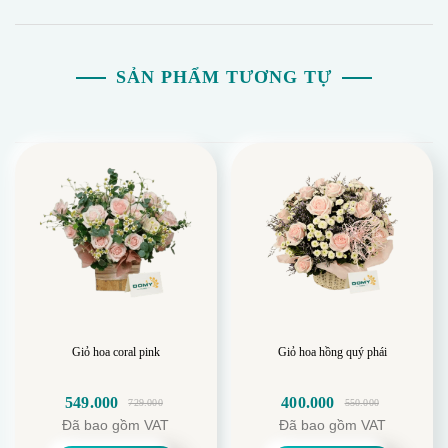
SẢN PHẨM TƯƠNG TỰ
Giỏ hoa coral pink
Giỏ hoa hồng quý phái
549.000
400.000
729.000
550.000
Giá
Giá
Giá
Giá
Đã bao gồm VAT
Đã bao gồm VAT
gốc
hiện
gốc
hiện