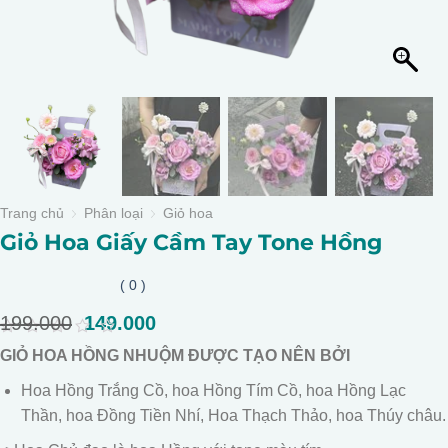
Trang chủ
Phân loại
Giỏ hoa
Giỏ Hoa Giấy Cầm Tay Tone Hồng
( 0 )
199.000
Giá
149.000
Giá
gốc
hiện
0
GIỎ HOA HỒNG NHUỘM ĐƯỢC TẠO NÊN BỞI
là:
tại
out
of
199.000.
là:
Hoa Hồng Trắng Cồ, hoa Hồng Tím Cồ, hoa Hồng Lạc
5
149.000.
Thần, hoa Đồng Tiền Nhí, Hoa Thạch Thảo, hoa Thúy châu.