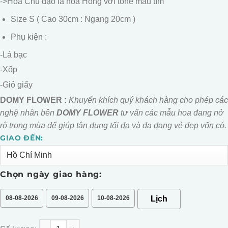
->Hoa Chủ đạo là hoa Hồng với tone màu tím
Size S ( Cao 30cm : Ngang 20cm )
Phụ kiện :
-Lá bạc
-Xốp
-Giỏ giấy
DOMY FLOWER :
Khuyến khích quý khách hàng cho phép các
nghệ nhân bên
DOMY FLOWER
tư vấn các mẫu hoa đang nở
rộ trong mùa để giúp tận dụng tối đa và đa dạng vẻ đẹp vốn có.
GIAO ĐẾN:
Alternative:
Chọn ngày giao hàng:
08-08-2026
09-08-2026
10-08-2026
Giỏ Hoa Giấy Cầm Tay Tone Hồng số lượng