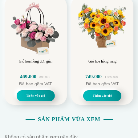
Giỏ hoa hồng đơn giản
Giỏ hoa hồng vàng
469.000
749.000
899.000
1.099.000
Giá
Giá
Giá
Giá
Đã bao gồm VAT
Đã bao gồm VAT
gốc
hiện
gốc
hiện
là:
tại
là:
tại
Thêm vào giỏ
Thêm vào giỏ
899.000.
là:
1.099.000.
là:
469.000.
749.000.
SẢN PHẨM VỪA XEM
Không có sản phẩm xem gần đây