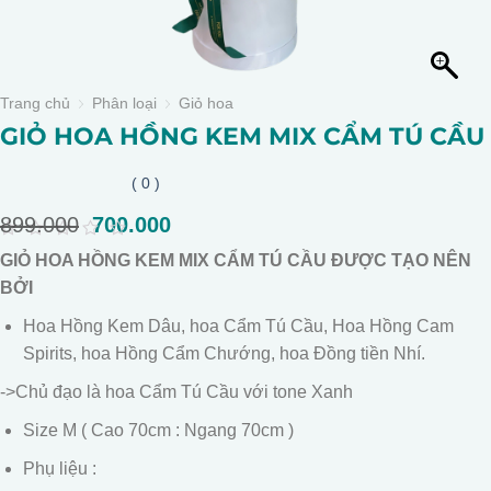
Trang chủ
Phân loại
Giỏ hoa
GIỎ HOA HỒNG KEM MIX CẨM TÚ CẦU
( 0 )
899.000
Giá
700.000
Giá
gốc
hiện
0
GIỎ HOA HỒNG KEM MIX CẨM TÚ CẦU ĐƯỢC TẠO NÊN
là:
tại
out
of
BỞI
899.000.
là:
5
700.000.
Hoa Hồng Kem Dâu, hoa Cẩm Tú Cầu, Hoa Hồng Cam
Spirits, hoa Hồng Cẩm Chướng, hoa Đồng tiền Nhí.
->Chủ đạo là hoa Cẩm Tú Cầu với tone Xanh
Size M ( Cao 70cm : Ngang 70cm )
Phụ liệu :