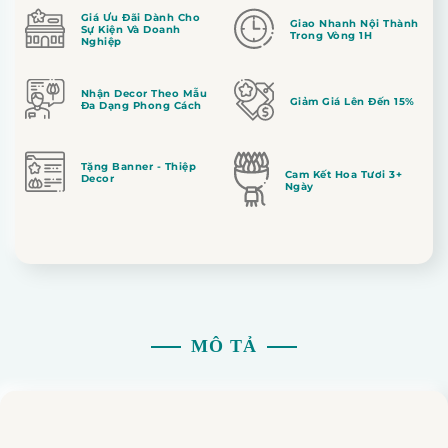
Giá Ưu Đãi Dành Cho
Giao Nhanh Nội Thành
Sự Kiện Và Doanh
Trong Vòng 1H
Nghiệp
Nhận Decor Theo Mẫu
Giảm Giá Lên Đến 15%
Đa Dạng Phong Cách
Tặng Banner - Thiệp
Cam Kết Hoa Tươi 3+
Decor
Ngày
MÔ TẢ