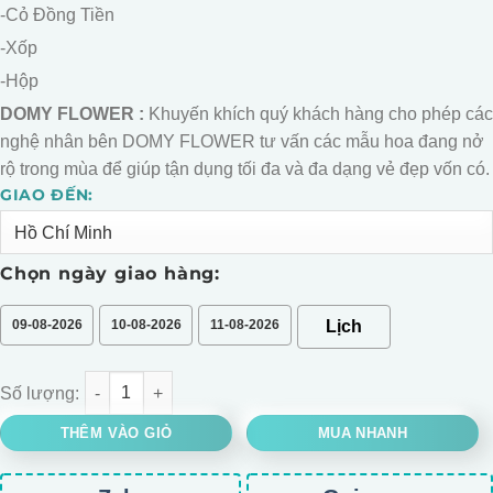
-Cỏ Đồng Tiền
-Xốp
-Hộp
DOMY FLOWER :
Khuyến khích quý khách hàng cho phép các
nghệ nhân bên DOMY FLOWER tư vấn các mẫu hoa đang nở
rộ trong mùa để giúp tận dụng tối đa và đa dạng vẻ đẹp vốn có.
GIAO ĐẾN:
Alternative:
Chọn ngày giao hàng:
09-08-2026
10-08-2026
11-08-2026
GIỎ HOA HỒNG KEM MIX CẨM TÚ CẦU số lượng
THÊM VÀO GIỎ
MUA NHANH