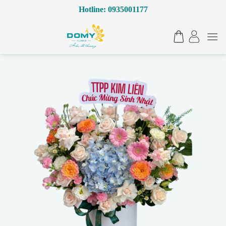
Bỏ
Hotline: 0935001177
qua
nội
dung