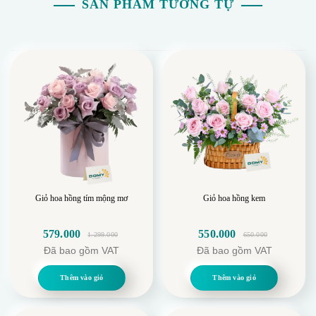
SẢN PHẨM TƯƠNG TỰ
Giỏ hoa hồng tím mộng mơ
Giỏ hoa hồng kem
579.000
550.000
1.299.000
650.000
Giá
Giá
Giá
Giá
Đã bao gồm VAT
Đã bao gồm VAT
gốc
hiện
gốc
hiện
là:
tại
là:
tại
Thêm vào giỏ
Thêm vào giỏ
1.299.000.
là:
650.000.
là:
579.000.
550.000.