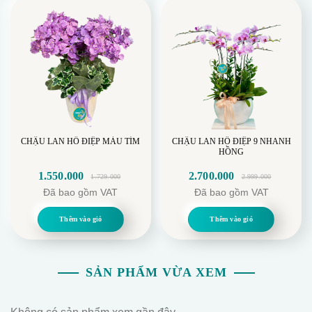
CHẬU LAN HỒ ĐIỆP MÀU TÍM
CHẬU LAN HỒ ĐIỆP 9 NHANH
HỒNG
1.550.000
2.700.000
1.729.000
2.999.000
Giá
Giá
Giá
Giá
Đã bao gồm VAT
Đã bao gồm VAT
gốc
hiện
gốc
hiện
là:
tại
là:
tại
Thêm vào giỏ
Thêm vào giỏ
1.729.000.
là:
2.999.000.
là:
1.550.000.
2.700.000.
SẢN PHẨM VỪA XEM