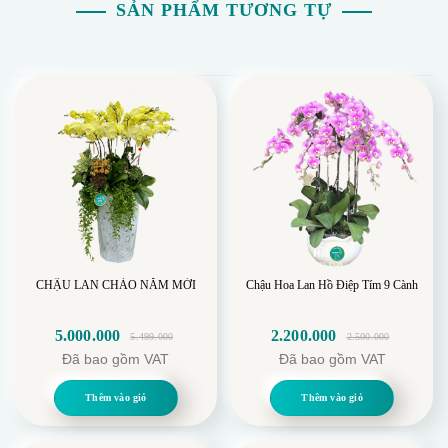
SẢN PHẨM TƯƠNG TỰ
CHẬU LAN CHÀO NĂM MỚI
Chậu Hoa Lan Hồ Điệp Tím 9 Cành
5.000.000
2.200.000
5.499.000
2.500.000
Giá
Giá
Giá
Giá
Đã bao gồm VAT
Đã bao gồm VAT
gốc
hiện
gốc
hiện
là:
tại
là:
tại
Thêm vào giỏ
Thêm vào giỏ
5.499.000.
là:
2.500.000.
là:
5.000.000.
2.200.000.