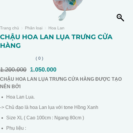
Trang chủ
Phân loại
Hoa Lan
CHẬU HOA LAN LỤA TRƯNG CỬA
HÀNG
( 0 )
1.200.000
Giá
1.050.000
Giá
gốc
hiện
0
CHẬU HOA LAN LỤA TRƯNG CỬA HÀNG ĐƯỢC TẠO
là:
tại
out
of
NÊN BỞI
1.200.000.
là:
5
1.050.000.
Hoa Lan Lụa.
-> Chủ đạo là hoa Lan lụa với tone Hồng Xanh
Size XL ( Cao 100cm : Ngang 80cm )
Phụ liệu :