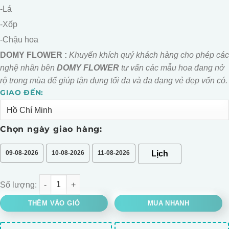
-Lá
-Xốp
-Chậu hoa
DOMY FLOWER :
Khuyến khích quý khách hàng cho phép các
nghệ nhân bên
DOMY FLOWER
tư vấn các mẫu hoa đang nở
rộ trong mùa để giúp tận dụng tối đa và đa dạng vẻ đẹp vốn có.
GIAO ĐẾN:
Alternative:
Chọn ngày giao hàng:
09-08-2026
10-08-2026
11-08-2026
CHẬU HOA LAN LỤA TRƯNG CỬA HÀNG số lượng
THÊM VÀO GIỎ
MUA NHANH