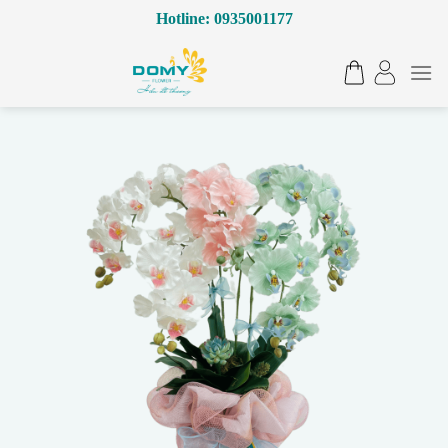
Bỏ
Hotline: 0935001177
qua
nội
dung