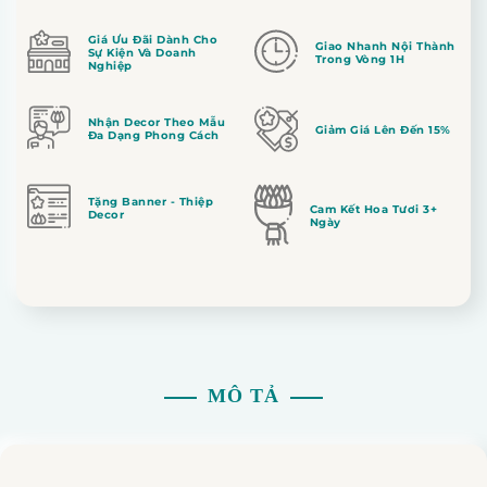
Giá Ưu Đãi Dành Cho
Giao Nhanh Nội Thành
Sự Kiện Và Doanh
Trong Vòng 1H
Nghiệp
Nhận Decor Theo Mẫu
Giảm Giá Lên Đến 15%
Đa Dạng Phong Cách
Tặng Banner - Thiệp
Cam Kết Hoa Tươi 3+
Decor
Ngày
MÔ TẢ