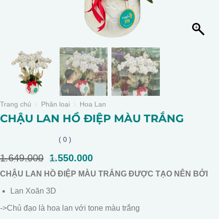
Trang chủ
Phân loại
Hoa Lan
CHẬU LAN HỒ ĐIỆP MÀU TRẮNG
( 0 )
1.649.000
Giá
1.550.000
Giá
gốc
hiện
0
CHẬU LAN HỒ ĐIỆP MÀU TRẮNG ĐƯỢC TẠO NÊN BỞI
là:
tại
out
of
1.649.000.
là:
Lan Xoăn 3D
5
1.550.000.
->Chủ đạo là hoa lan với tone màu trắng