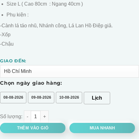
Size L ( Cao 80cm : Ngang 40cm )
Phụ kiện :
-Cành lá táo nhũ, Nhánh công, Lá Lan Hồ Điệp giả.
-Xốp
-Chậu
GIAO ĐẾN:
Alternative:
Chọn ngày giao hàng:
08-08-2026
09-08-2026
10-08-2026
CHẬU LAN HỒ ĐIỆP MÀU TRẮNG số lượng
THÊM VÀO GIỎ
MUA NHANH