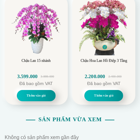
Chậu Lan 15 nhánh
Chậu Hoa Lan Hồ Điệp 3 Tầng
3.599.000
2.200.000
3.999.000
2.400.000
Giá
Giá
Giá
Giá
Đã bao gồm VAT
Đã bao gồm VAT
gốc
hiện
gốc
hiện
là:
tại
là:
tại
Thêm vào giỏ
Thêm vào giỏ
3.999.000.
là:
2.400.000.
là:
3.599.000.
2.200.000.
SẢN PHẨM VỪA XEM
Không có sản phẩm xem gần đây