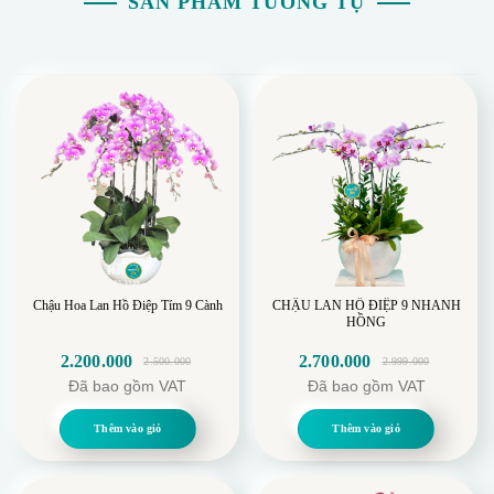
SẢN PHẨM TƯƠNG TỰ
Chậu Hoa Lan Hồ Điệp Tím 9 Cành
CHẬU LAN HỒ ĐIỆP 9 NHANH
HỒNG
2.200.000
2.700.000
2.500.000
2.999.000
Giá
Giá
Giá
Giá
Đã bao gồm VAT
Đã bao gồm VAT
gốc
hiện
gốc
hiện
là:
tại
là:
tại
Thêm vào giỏ
Thêm vào giỏ
2.500.000.
là:
2.999.000.
là:
2.200.000.
2.700.000.