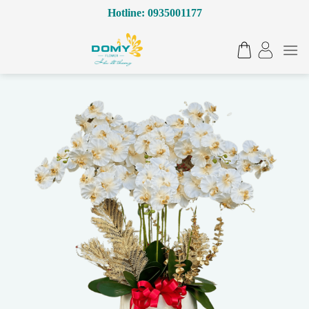
Bỏ
Hotline: 0935001177
qua
nội
dung