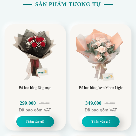
SẢN PHẨM TƯƠNG TỰ
Bó hoa hồng lãng mạn
Bó hoa hồng kem Moon Light
299.000
349.000
749.000
599.000
Giá
Giá
Giá
Giá
Đã bao gồm VAT
Đã bao gồm VAT
gốc
hiện
gốc
hiện
là:
tại
là:
tại
Thêm vào giỏ
Thêm vào giỏ
749.000.
là:
599.000.
là:
299.000.
349.000.