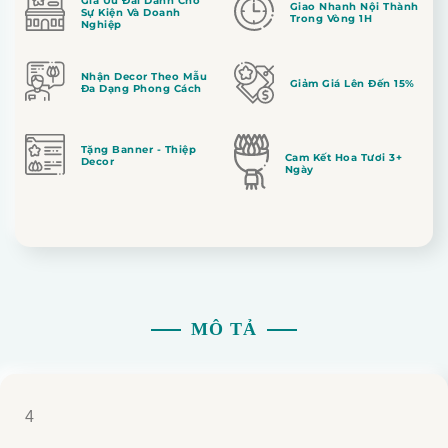
Giá Ưu Đãi Dành Cho
Giao Nhanh Nội Thành
Sự Kiện Và Doanh
Trong Vòng 1H
Nghiệp
Nhận Decor Theo Mẫu
Giảm Giá Lên Đến 15%
Đa Dạng Phong Cách
Tặng Banner - Thiệp
Cam Kết Hoa Tươi 3+
Decor
Ngày
MÔ TẢ
4