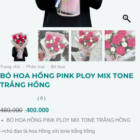
Trang chủ
Phân loại
Bó hoa
BÓ HOA HỒNG PINK PLOY MIX TONE
TRẮNG HỒNG
( 0 )
480.000
Giá
400.000
Giá
gốc
hiện
0
BÓ HOA HỒNG PINK PLOY MIX TONE TRẮNG HỒNG
là:
tại
out
of
480.000.
là:
->chủ đạo là hoa Hồng với tone trắng hồng
5
400.000.