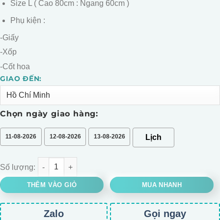
Size L ( Cao 80cm : Ngang 60cm )
Phụ kiện :
-Giấy
-Xốp
-Cốt hoa
GIAO ĐẾN:
Alternative:
Chọn ngày giao hàng:
11-08-2026
12-08-2026
13-08-2026
BÓ HOA HỒNG PINK PLOY MIX TONE TRẮNG HỒNG số lượng
THÊM VÀO GIỎ
MUA NHANH
Zalo
Gọi ngay