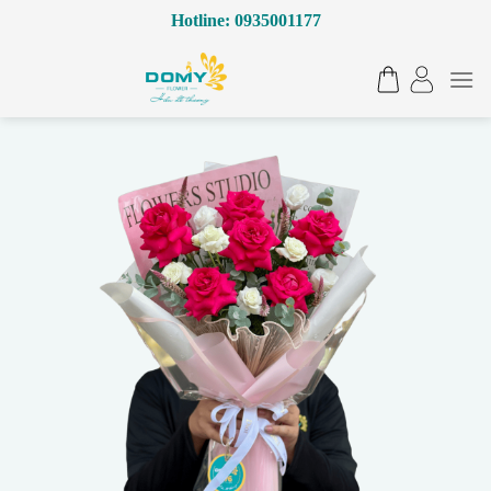
Bỏ
Hotline: 0935001177
qua
nội
dung