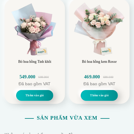
Bó hoa hồng Tinh khôi
Bó hoa hồng kem Rosse
549.000
469.000
699.000
699.000
Giá
Giá
Giá
Giá
Đã bao gồm VAT
Đã bao gồm VAT
gốc
hiện
gốc
hiện
là:
tại
là:
tại
Thêm vào giỏ
Thêm vào giỏ
699.000.
là:
699.000.
là:
549.000.
469.000.
SẢN PHẨM VỪA XEM