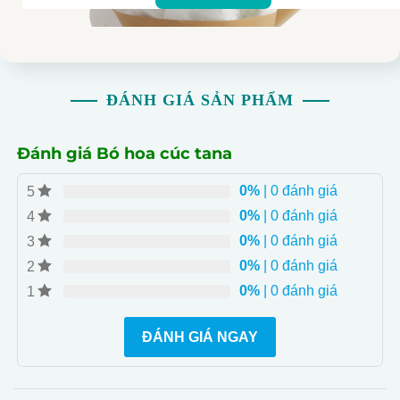
ĐÁNH GIÁ SẢN PHẨM
Đánh giá Bó hoa cúc tana
0%
| 0 đánh giá
5
0%
| 0 đánh giá
4
Tinh Khôi Và Sắc Xanh
: Bó hoa Cúc Tana thể hiện
0%
| 0 đánh giá
3
sự tươi mới và tinh khôi với các cành hoa cúc trắng tinh
khôi.
0%
| 0 đánh giá
2
0%
| 0 đánh giá
1
Quà Tặng Đặc Biệt
: Là món quà đặc biệt và lý
tưởng để thể hiện tình cảm, dành cho những người bạn
ĐÁNH GIÁ NGAY
yêu thương.
Lựa Chọn Hoàn Hảo
: Bó hoa Cúc Tana thích hợp
cho mọi độ tuổi và mọi dịp, từ sinh nhật đến kỷ niệm.