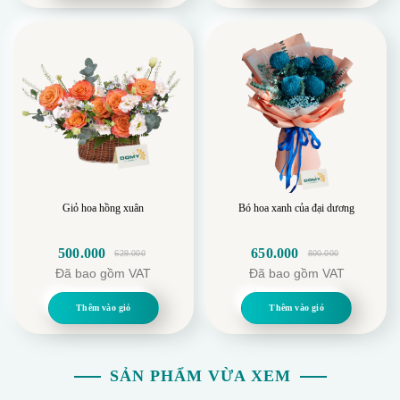
Sự trong sáng và đẹp đẽ
550.000.
399.000.
Giỏ hoa hồng xuân
Bó hoa xanh của đại dương
500.000
650.000
629.000
800.000
Giá
Giá
Giá
Giá
Đã bao gồm VAT
Đã bao gồm VAT
gốc
hiện
gốc
hiện
là:
tại
là:
tại
Thêm vào giỏ
Thêm vào giỏ
629.000.
là:
800.000.
là:
500.000.
650.000.
SẢN PHẨM VỪA XEM