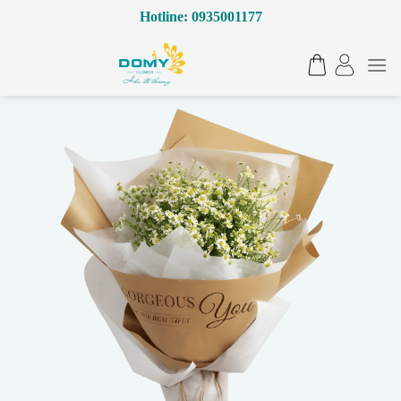
Bỏ
Hotline: 0935001177
qua
nội
dung