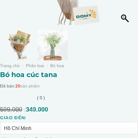
Trang chủ
Phân loại
Bó hoa
Bó hoa cúc tana
Đã bán:
20
sản phẩm
( 0 )
599.000
Giá
349.000
Giá
gốc
hiện
0
GIAO ĐẾN:
Alternative:
là:
tại
out
of
599.000.
là:
5
349.000.