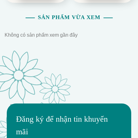
500.000.
549.000.
SẢN PHẨM VỪA XEM
Không có sản phẩm xem gần đây
Đăng ký để nhận tin khuyến
mãi