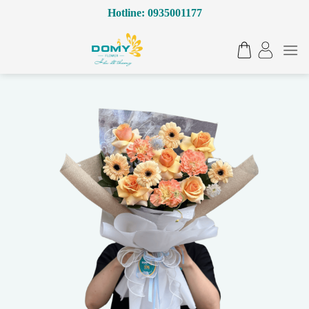
Bỏ
Hotline: 0935001177
qua
nội
dung