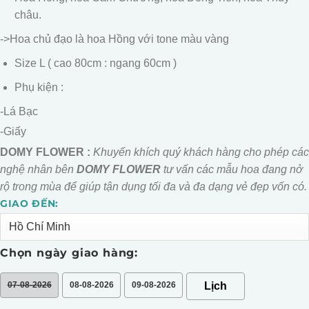
châu.
->Hoa chủ đạo là hoa Hồng với tone màu vàng
Size L ( cao 80cm : ngang 60cm )
Phụ kiện :
-Lá Bạc
-Giấy
DOMY FLOWER :
Khuyến khích quý khách hàng cho phép các
nghệ nhân bên
DOMY FLOWER
tư vấn các mẫu hoa đang nở
rộ trong mùa để giúp tận dụng tối đa và đa dạng vẻ đẹp vốn có.
GIAO ĐẾN:
Alternative:
Chọn ngày giao hàng:
07-08-2026
08-08-2026
09-08-2026