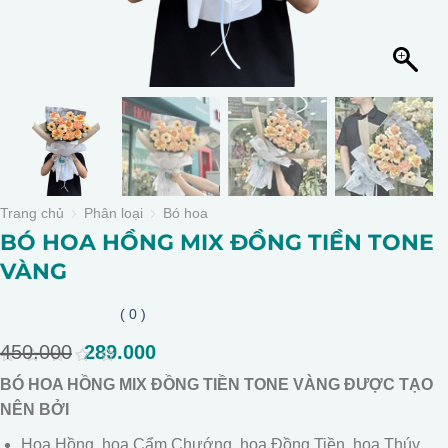
Trang chủ
Phân loại
Bó hoa
BÓ HOA HỒNG MIX ĐỒNG TIỀN TONE
VÀNG
( 0 )
450.000
Giá
289.000
Giá
gốc
hiện
0
BÓ HOA HỒNG MIX ĐỒNG TIỀN TONE VÀNG ĐƯỢC TẠO
là:
tại
out
of
NÊN BỞI
450.000.
là:
5
289.000.
Hoa Hồng, hoa Cẩm Chướng, hoa Đồng Tiền, hoa Thúy