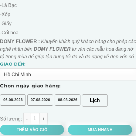
-Lá Bạc
-Xốp
-Giấy
-Cốt hoa
DOMY FLOWER :
Khuyến khích quý khách hàng cho phép các
nghệ nhân bên
DOMY FLOWER
tư vấn các mẫu hoa đang nở
rộ trong mùa để giúp tận dụng tối đa và đa dạng vẻ đẹp vốn có.
GIAO ĐẾN:
Alternative:
Chọn ngày giao hàng:
06-08-2026
07-08-2026
08-08-2026
Bó hoa hồng mix cẩm chướng tone đỏ tặng bé số lượng
THÊM VÀO GIỎ
MUA NHANH