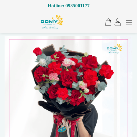
Bỏ
Hotline: 0935001177
qua
nội
dung