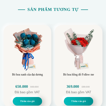
SẢN PHẨM TƯƠNG TỰ
Bó hoa xanh của đại dương
Bó hoa hồng đỏ Follow me
650.000
369.000
800.000
599.000
Giá
Giá
Giá
Giá
Đã bao gồm VAT
Đã bao gồm VAT
gốc
hiện
gốc
hiện
là:
tại
là:
tại
Thêm vào giỏ
Thêm vào giỏ
800.000.
là:
599.000.
là: