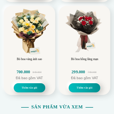
650.000.
369.000.
Bó hoa vàng ánh sao
Bó hoa hồng lãng mạn
700.000
299.000
849.000
749.000
Giá
Giá
Giá
Giá
Đã bao gồm VAT
Đã bao gồm VAT
gốc
hiện
gốc
hiện
là:
tại
là:
tại
Thêm vào giỏ
Thêm vào giỏ
849.000.
là:
749.000.
là:
700.000.
299.000.
SẢN PHẨM VỪA XEM