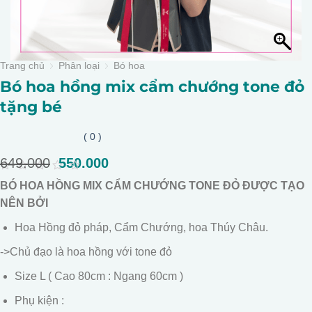
Trang chủ
Phân loại
Bó hoa
Bó hoa hồng mix cẩm chướng tone đỏ
tặng bé
( 0 )
649.000
Giá
550.000
Giá
gốc
hiện
0
BÓ HOA HỒNG MIX CẨM CHƯỚNG TONE ĐỎ ĐƯỢC TẠO
là:
tại
out
of
NÊN BỞI
649.000.
là:
5
550.000.
Hoa Hồng đỏ pháp, Cẩm Chướng, hoa Thúy Châu.
->Chủ đạo là hoa hồng với tone đỏ
Size L ( Cao 80cm : Ngang 60cm )
Phụ kiện :