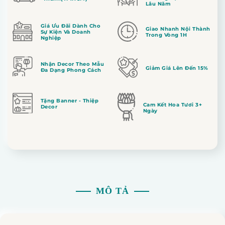
Lâu Năm
Giá Ưu Đãi Dành Cho
Giao Nhanh Nội Thành
Sự Kiện Và Doanh
Trong Vòng 1H
Nghiệp
Nhận Decor Theo Mẫu
Giảm Giá Lên Đến 15%
Đa Dạng Phong Cách
Tặng Banner - Thiệp
Cam Kết Hoa Tươi 3+
Decor
Ngày
MÔ TẢ