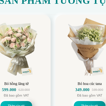
SẢN PHẨM TƯƠNG T
Bó hồng lãng tử
Bó hoa cúc tana
599.000
349.000
620.000
599.000
Giá
Giá
Giá
Giá
Đã bao gồm VAT
Đã bao gồm VAT
gốc
hiện
gốc
hiện
là:
tại
là:
tại
Thêm vào giỏ
Thêm vào giỏ