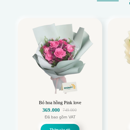
Bó hoa hồng Pink love
369.000
749.000
Giá
Giá
Đã bao gồm VAT
gốc
hiện
là:
tại
Thêm vào giỏ