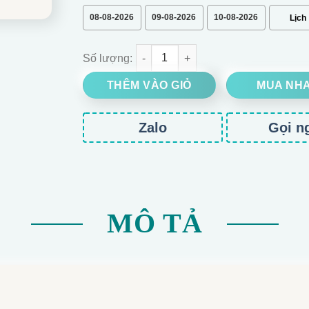
08-08-2026
09-08-2026
10-08-2026
BÓ HOA HỒNG LẠC THẦN CHÚC MỪNG SINH NH
THÊM VÀO GIỎ
MUA NH
Zalo
Gọi n
MÔ TẢ