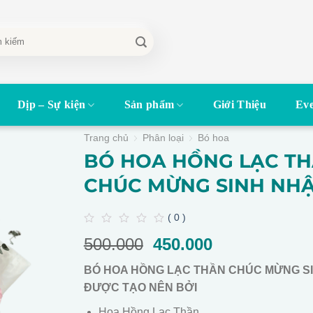
Dịp – Sự kiện
Sản phẩm
Giới Thiệu
Eve
Trang chủ
Phân loại
Bó hoa
BÓ HOA HỒNG LẠC T
CHÚC MỪNG SINH NH
( 0 )
0
500.000
Giá
450.000
Giá
out
of
gốc
hiện
5
BÓ HOA HỒNG LẠC THẦN CHÚC MỪNG S
là:
tại
ĐƯỢC TẠO NÊN BỞI
500.000.
là:
450.000.
Hoa Hồng Lạc Thần