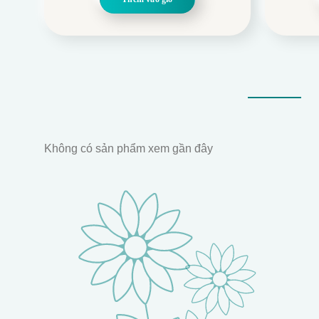
749.000.
là:
369.000.
Không có sản phẩm xem gần đây