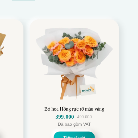
Ự
Bó hoa Hồng rực rở màu vàng
399.000
499.000
Giá
Giá
Đã bao gồm VAT
gốc
hiện
là:
tại
Thêm vào giỏ