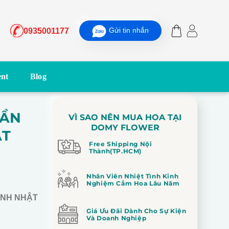
Gửi tin nhắn
0935001177
nt
Blog
HẦN
VÌ SAO NÊN MUA HOA TẠI
DOMY FLOWER
ẬT
Free Shipping Nội
Thành(TP.HCM)
Nhân Viên Nhiệt Tình Kinh
Nghiệm Cắm Hoa Lâu Năm
INH NHẬT
Giá Ưu Đãi Dành Cho Sự Kiện
Và Doanh Nghiệp