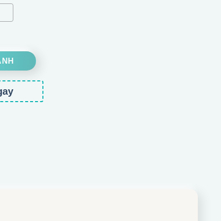
ẬT số lượng
ANH
gay