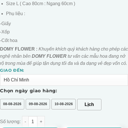
Size L ( Cao 80cm : Ngang 60cm )
Phụ liệu :
-Giấy
-Xốp
-Cốt hoa
DOMY FLOWER :
Khuyến khích quý khách hàng cho phép các
nghệ nhân bên
DOMY FLOWER
tư vấn các mẫu hoa đang nở
rộ trong mùa để giúp tận dụng tối đa và đa dạng vẻ đẹp vốn có.
GIAO ĐẾN:
Alternative:
Chọn ngày giao hàng:
08-08-2026
09-08-2026
10-08-2026
BÓ HOA HỒNG ĐỎ MIX SAO XANH số lượng