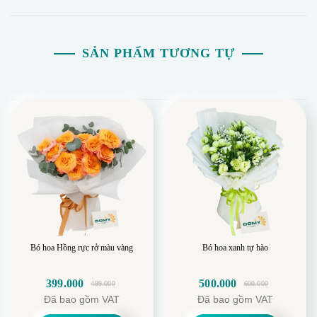
SẢN PHẨM TƯƠNG TỰ
Bó hoa Hồng rực rở màu vàng
Bó hoa xanh tự hào
399.000
500.000
499.000
600.000
Giá
Giá
Giá
Giá
Đã bao gồm VAT
Đã bao gồm VAT
gốc
hiện
gốc
hiện