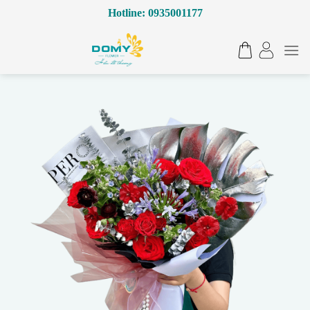
Bỏ
Hotline: 0935001177
qua
nội
dung