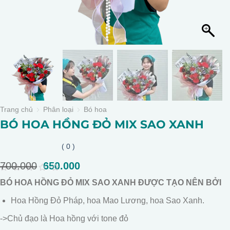
Trang chủ
Phân loại
Bó hoa
BÓ HOA HỒNG ĐỎ MIX SAO XANH
( 0 )
700.000
Giá
650.000
Giá
gốc
hiện
0
BÓ HOA HỒNG ĐỎ MIX SAO XANH ĐƯỢC TẠO NÊN BỞI
là:
tại
out
of
700.000.
là:
Hoa Hồng Đỏ Pháp, hoa Mao Lương, hoa Sao Xanh.
5
650.000.
->Chủ đạo là Hoa hồng với tone đỏ