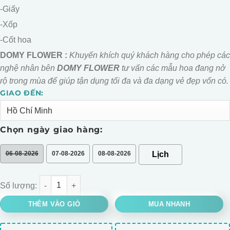
-Giấy
-Xốp
-Cốt hoa
DOMY FLOWER :
Khuyến khích quý khách hàng cho phép các
nghệ nhân bên
DOMY FLOWER
tư vấn các mẫu hoa đang nở
rộ trong mùa để giúp tận dụng tối đa và đa dạng vẻ đẹp vốn có.
GIAO ĐẾN:
Alternative:
Chọn ngày giao hàng:
06-08-2026
07-08-2026
08-08-2026
BÓ HOA GẤU BÔNG CHIM CÁNH CỤT MIX HOA HỒNG SÁP số lượ
THÊM VÀO GIỎ
MUA NHANH