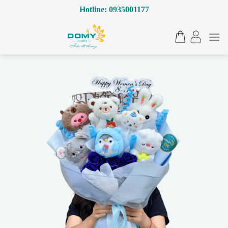
Bỏ
Hotline: 0935001177
qua
nội
dung