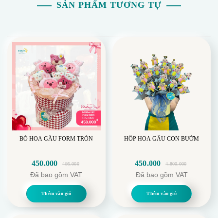
SẢN PHẨM TƯƠNG TỰ
BÓ HOA GẤU FORM TRÒN
HỘP HOA GẤU CON BƯỚM
450.000
450.000
495.000
4.800.000
Giá
Giá
Giá
Giá
Đã bao gồm VAT
Đã bao gồm VAT
gốc
hiện
gốc
hiện
là:
tại
là:
tại
Thêm vào giỏ
Thêm vào giỏ
495.000.
là:
4.800.000.
là:
450.000.
450.000.