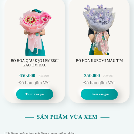
BÓ HOA GẤU KẸO LEMERCI
BÓ HOA KUROMI MÀU TÍM
GẤU ÔM DÂU
650.000
250.000
730.000
299.000
Giá
Giá
Giá
Giá
Đã bao gồm VAT
Đã bao gồm VAT
gốc
hiện
gốc
hiện
là:
tại
là:
tại
Thêm vào giỏ
Thêm vào giỏ
730.000.
là:
299.000.
là:
650.000.
250.000.
SẢN PHẨM VỪA XEM