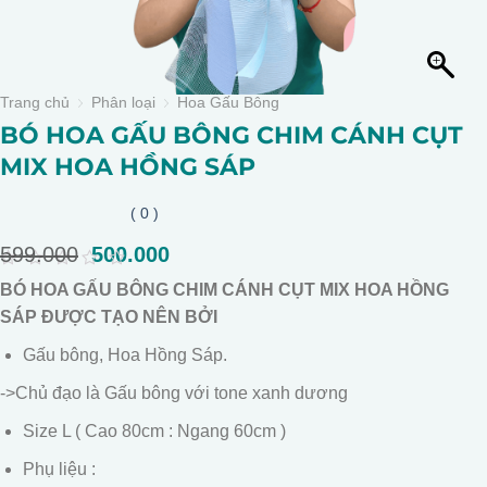
Trang chủ
Phân loại
Hoa Gấu Bông
BÓ HOA GẤU BÔNG CHIM CÁNH CỤT
MIX HOA HỒNG SÁP
( 0 )
599.000
Giá
500.000
Giá
gốc
hiện
0
BÓ HOA GẤU BÔNG CHIM CÁNH CỤT MIX HOA HỒNG
là:
tại
out
of
SÁP ĐƯỢC TẠO NÊN BỞI
599.000.
là:
5
500.000.
Gấu bông, Hoa Hồng Sáp.
->Chủ đạo là Gấu bông với tone xanh dương
Size L ( Cao 80cm : Ngang 60cm )
Phụ liệu :