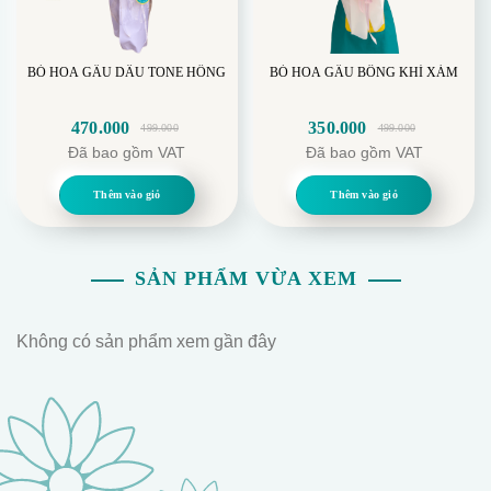
BÓ HOA GẤU DÂU TONE HỒNG
BÓ HOA GẤU BÔNG KHỈ XÁM
470.000
350.000
499.000
499.000
Giá
Giá
Giá
Giá
Đã bao gồm VAT
Đã bao gồm VAT
gốc
hiện
gốc
hiện
là:
tại
là:
tại
Thêm vào giỏ
Thêm vào giỏ
499.000.
là:
499.000.
là:
470.000.
350.000.
SẢN PHẨM VỪA XEM
Không có sản phẩm xem gần đây