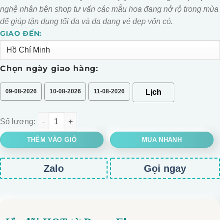
nghệ nhân bên shop tư vấn các mẫu hoa đang nở rộ trong mùa
để giúp tận dụng tối đa và đa dạng vẻ đẹp vốn có.
GIAO ĐẾN:
Alternative:
Chọn ngày giao hàng:
09-08-2026
10-08-2026
11-08-2026
BÓ HOA GẤU 2 BÔNG DÂU HỒNG số lượng
THÊM VÀO GIỎ
MUA NHANH
Zalo
Gọi ngay