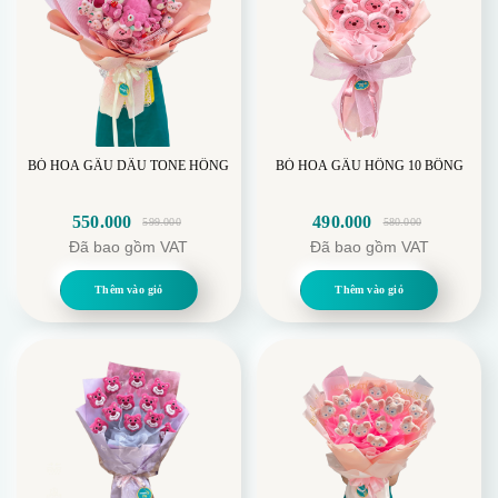
BÓ HOA GẤU DÂU TONE HỒNG
BÓ HOA GẤU HỒNG 10 BÔNG
550.000
490.000
599.000
580.000
Giá
Giá
Giá
Giá
Đã bao gồm VAT
Đã bao gồm VAT
gốc
hiện
gốc
hiện
là:
tại
là:
tại
Thêm vào giỏ
Thêm vào giỏ
599.000.
là:
580.000.
là:
550.000.
490.000.