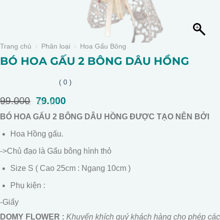
Trang chủ
Phân loại
Hoa Gấu Bông
BÓ HOA GẤU 2 BÔNG DÂU HỒNG
( 0 )
99.000
Giá
79.000
Giá
gốc
hiện
0
BÓ HOA GẤU 2 BÔNG DÂU HỒNG ĐƯỢC TẠO NÊN BỞI
là:
tại
out
of
99.000.
là:
Hoa Hồng gấu.
5
79.000.
->Chủ đạo là Gấu bông hình thỏ
Size S ( Cao 25cm : Ngang 10cm )
Phụ kiện :
-Giấy
DOMY FLOWER :
Khuyến khích quý khách hàng cho phép các