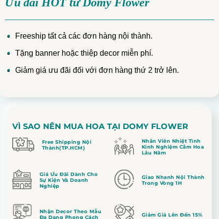
Ưu đãi HOT từ Domy Flower
Freeship tất cả các đơn hàng nội thành.
Tặng banner hoặc thiệp decor miễn phí.
Giảm giá ưu đãi đối với đơn hàng thứ 2 trở lên.
VÌ SAO NÊN MUA HOA TẠI DOMY FLOWER
Nhân Viên Nhiệt Tình
Free Shipping Nội
Kinh Nghiệm Cắm Hoa
Thành(TP.HCM)
Lâu Năm
Giá Ưu Đãi Dành Cho
Giao Nhanh Nội Thành
Sự Kiện Và Doanh
Trong Vòng 1H
Nghiệp
Nhận Decor Theo Mẫu
Giảm Giá Lên Đến 15%
Đa Dạng Phong Cách