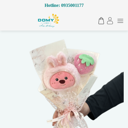
Bỏ
Hotline: 0935001177
qua
nội
dung