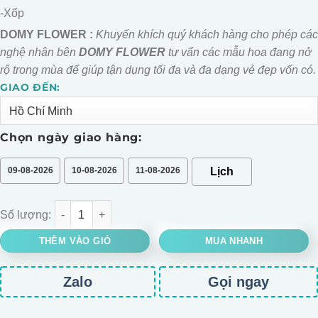
-Xốp
DOMY FLOWER :
Khuyến khích quý khách hàng cho phép các
nghệ nhân bên
DOMY FLOWER
tư vấn các mẫu hoa đang nở
rộ trong mùa để giúp tận dụng tối đa và đa dạng vẻ đẹp vốn có.
GIAO ĐẾN:
Alternative:
Chọn ngày giao hàng:
09-08-2026
10-08-2026
11-08-2026
BÓ GẤU BÔNG LABUBU NGỘ KHÔNG số lượng
THÊM VÀO GIỎ
MUA NHANH
Zalo
Gọi ngay