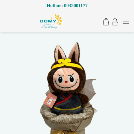
Bỏ
Hotline: 0935001177
qua
nội
dung