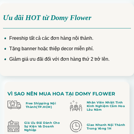
Ưu đãi HOT từ Domy Flower
Freeship tất cả các đơn hàng nội thành.
Tặng banner hoặc thiệp decor miễn phí.
Giảm giá ưu đãi đối với đơn hàng thứ 2 trở lên.
VÌ SAO NÊN MUA HOA TẠI DOMY FLOWER
Nhân Viên Nhiệt Tình
Free Shipping Nội
Kinh Nghiệm Cắm Hoa
Thành(TP.HCM)
Lâu Năm
Giá Ưu Đãi Dành Cho
Giao Nhanh Nội Thành
Sự Kiện Và Doanh
Trong Vòng 1H
Nghiệp