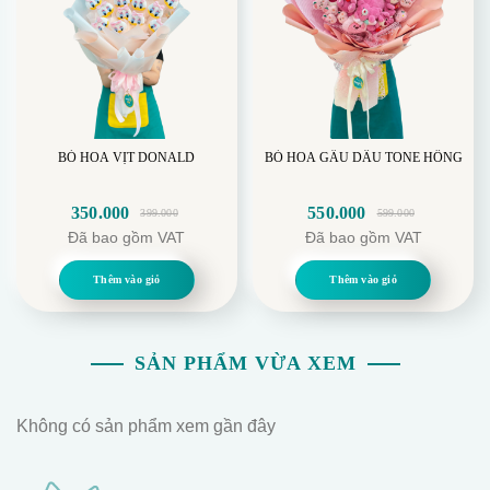
BÓ HOA VỊT DONALD
BÓ HOA GẤU DÂU TONE HỒNG
350.000
550.000
399.000
599.000
Giá
Giá
Giá
Giá
Đã bao gồm VAT
Đã bao gồm VAT
gốc
hiện
gốc
hiện
là:
tại
là:
tại
Thêm vào giỏ
Thêm vào giỏ
399.000.
là:
599.000.
là:
350.000.
550.000.
SẢN PHẨM VỪA XEM
Không có sản phẩm xem gần đây