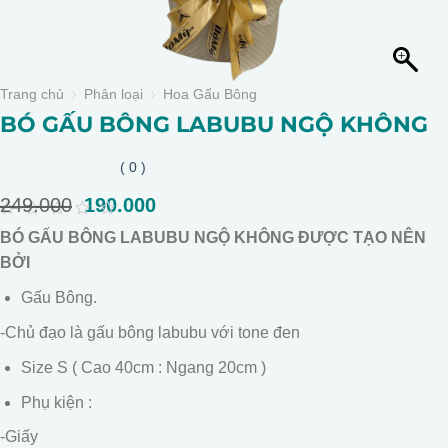
Trang chủ
Phân loại
Hoa Gấu Bông
BÓ GẤU BÔNG LABUBU NGỘ KHÔNG
( 0 )
249.000
Giá
190.000
Giá
gốc
hiện
0
BÓ GẤU BÔNG LABUBU NGỘ KHÔNG ĐƯỢC TẠO NÊN
là:
tại
out
of
BỞI
249.000.
là:
5
190.000.
Gấu Bông.
-Chủ đạo là gấu bông labubu với tone đen
Size S ( Cao 40cm : Ngang 20cm )
Phụ kiện :
-Giấy