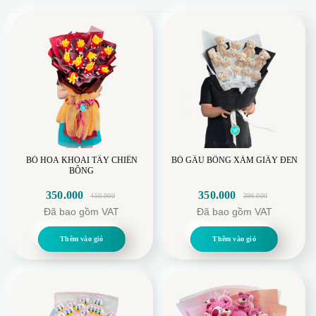
BÓ HOA KHOAI TÂY CHIÊN
BÓ GẤU BÔNG XÁM GIẤY ĐEN
BÔNG
350.000
350.000
450.000
399.000
Giá
Giá
Giá
Giá
Đã bao gồm VAT
Đã bao gồm VAT
gốc
hiện
gốc
hiện
là:
tại
là:
tại
Thêm vào giỏ
Thêm vào giỏ
450.000.
là:
399.000.
là:
350.000.
350.000.