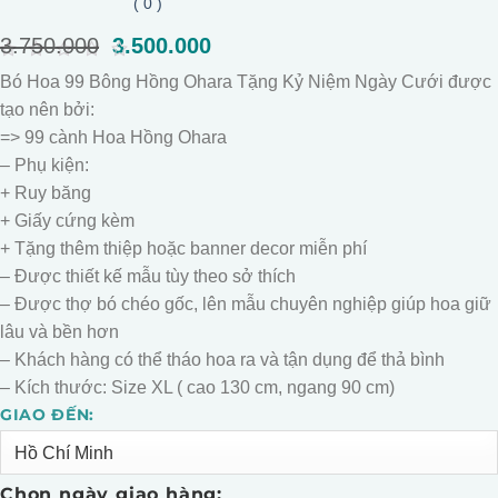
( 0 )
3.750.000
Giá
3.500.000
Giá
gốc
hiện
0
Bó Hoa 99 Bông Hồng Ohara Tặng Kỷ Niệm Ngày Cưới được
là:
tại
out
of
tạo nên bởi:
3.750.000.
là:
5
3.500.000.
=> 99 cành Hoa Hồng Ohara
– Phụ kiện:
+ Ruy băng
+ Giấy cứng kèm
+ Tặng thêm thiệp hoặc banner decor miễn phí
– Được thiết kế mẫu tùy theo sở thích
– Được thợ bó chéo gốc, lên mẫu chuyên nghiệp giúp hoa giữ
lâu và bền hơn
– Khách hàng có thể tháo hoa ra và tận dụng để thả bình
– Kích thước: Size XL ( cao 130 cm, ngang 90 cm)
GIAO ĐẾN:
Alternative:
Chọn ngày giao hàng: