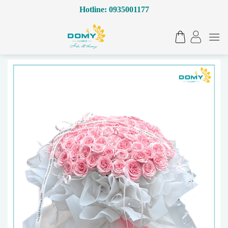
Bỏ
Hotline: 0935001177
qua
nội
dung