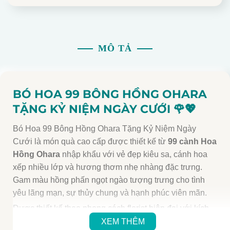
MÔ TẢ
BÓ HOA 99 BÔNG HỒNG OHARA
TẶNG KỶ NIỆM NGÀY CƯỚI 🌹💖
Bó Hoa 99 Bông Hồng Ohara Tặng Kỷ Niệm Ngày
Cưới là món quà cao cấp được thiết kế từ
99 cành Hoa
Hồng Ohara
nhập khẩu với vẻ đẹp kiêu sa, cánh hoa
xếp nhiều lớp và hương thơm nhẹ nhàng đặc trưng.
Gam màu hồng phấn ngọt ngào tượng trưng cho tình
yêu lãng mạn, sự thủy chung và hạnh phúc viên mãn.
Được thiết kế theo phong cách florist hiện đại với kích
thước lớn ấn tượng, bó hoa là lựa chọn hoàn hảo để
XEM THÊM