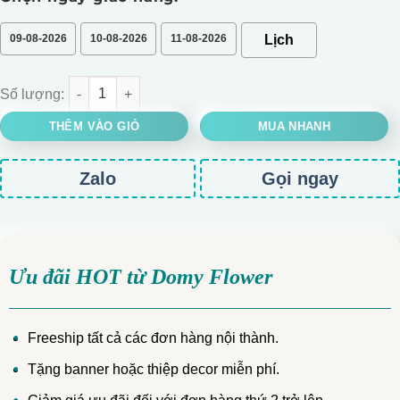
09-08-2026
10-08-2026
11-08-2026
BÓ HOA 99 BÔNG HỒNG OHARA TẶNG KỶ NIỆM NGÀY CƯỚI số l
THÊM VÀO GIỎ
MUA NHANH
Zalo
Gọi ngay
Ưu đãi HOT từ Domy Flower
Freeship tất cả các đơn hàng nội thành.
Tặng banner hoặc thiệp decor miễn phí.