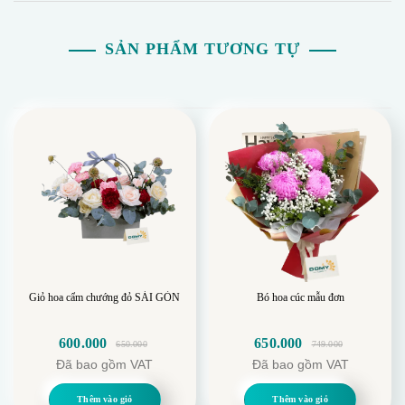
SẢN PHẨM TƯƠNG TỰ
Giỏ hoa cẩm chướng đỏ SÀI GÒN
Bó hoa cúc mẫu đơn
600.000
650.000
650.000
749.000
Giá
Giá
Giá
Giá
Đã bao gồm VAT
Đã bao gồm VAT
gốc
hiện
gốc
hiện
là:
tại
là:
tại
🌷
Ý nghĩa của Hoa Hồng Ohara
Thêm vào giỏ
Thêm vào giỏ