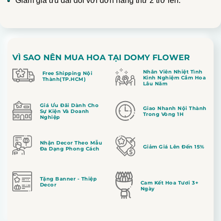
Giảm giá ưu đãi đối với đơn hàng thứ 2 trở lên.
VÌ SAO NÊN MUA HOA TẠI DOMY FLOWER
Nhân Viên Nhiệt Tình
Free Shipping Nội
Kinh Nghiệm Cắm Hoa
Thành(TP.HCM)
Lâu Năm
Giá Ưu Đãi Dành Cho
Giao Nhanh Nội Thành
Sự Kiện Và Doanh
Trong Vòng 1H
Nghiệp
Nhận Decor Theo Mẫu
Giảm Giá Lên Đến 15%
Đa Dạng Phong Cách
Tặng Banner - Thiệp
Cam Kết Hoa Tươi 3+
Decor
Ngày