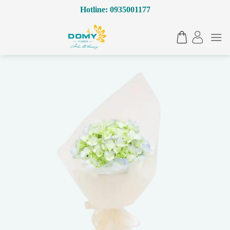
Bỏ
Hotline: 0935001177
qua
nội
dung