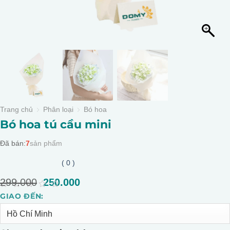
Trang chủ
Phân loại
Bó hoa
Bó hoa tú cầu mini
Đã bán:
7
sản phẩm
( 0 )
299.000
Giá
250.000
Giá
gốc
hiện
0
GIAO ĐẾN:
Alternative:
là:
tại
out
of
299.000.
là:
5
250.000.