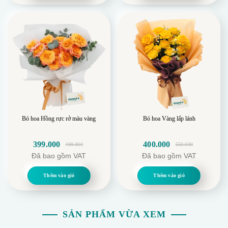
- Lòng thành và tình cảm
499.000.
399.000.
Bó hoa Hồng rực rở màu vàng
Bó hoa Vàng lấp lánh
399.000
400.000
499.000
550.000
Giá
Giá
Giá
Giá
Đã bao gồm VAT
Đã bao gồm VAT
gốc
hiện
gốc
hiện
là:
tại
là:
tại
Thêm vào giỏ
Thêm vào giỏ
499.000.
là:
550.000.
là:
399.000.
400.000.
SẢN PHẨM VỪA XEM