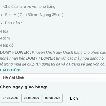
->Chủ đạo là rượu với tone trắng
Size M ( Cao 50cm : Ngang 35cm )
Phụ kiện :
-Hoa
-Rơm
-Hộp gỗ
DOMY FLOWER :
Khuyến khích quý khách hàng cho phép các
nghệ nhân bên
DOMY FLOWER
tư vấn các mẫu hoa đang nở
rộ trong mùa để giúp tận dụng tối đa và đa dạng vẻ đẹp vốn có.
GIAO ĐẾN:
Alternative:
Chọn ngày giao hàng:
07-08-2026
08-08-2026
09-08-2026