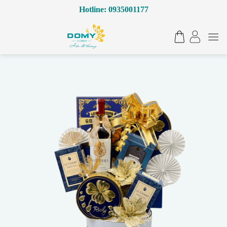
Bỏ
Hotline: 0935001177
qua
nội
dung