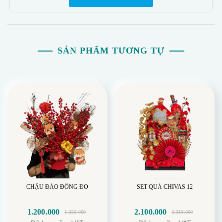
SẢN PHẨM TƯƠNG TỰ
CHẬU ĐÀO ĐÔNG ĐỎ
SET QUÀ CHIVAS 12
1.200.000
2.100.000
1.350.000
2.319.000
Giá
Giá
Giá
Giá