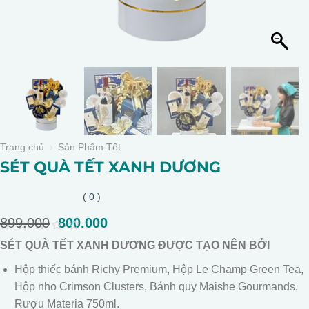
Trang chủ
Sản Phẩm Tết
SÉT QUÀ TẾT XANH DƯƠNG
( 0 )
899.000
Giá
800.000
Giá
gốc
hiện
0
SÉT QUÀ TẾT XANH DƯƠNG ĐƯỢC TẠO NÊN BỞI
là:
tại
out
of
899.000.
là:
Hộp thiếc bánh Richy Premium, Hộp Le Champ Green Tea,
5
800.000.
Hộp nho Crimson Clusters, Bánh quy Maishe Gourmands,
Rượu Materia 750ml.