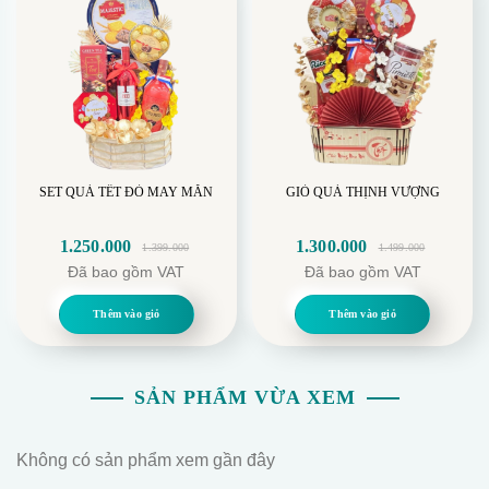
SET QUÀ TẾT ĐỎ MAY MẮN
GIỎ QUÀ THỊNH VƯỢNG
1.250.000
1.300.000
1.399.000
1.499.000
Giá
Giá
Giá
Giá
Đã bao gồm VAT
Đã bao gồm VAT
gốc
hiện
gốc
hiện
là:
tại
là:
tại
Thêm vào giỏ
Thêm vào giỏ
1.399.000.
là:
1.499.000.
là:
1.250.000.
1.300.000.
SẢN PHẨM VỪA XEM
Không có sản phẩm xem gần đây