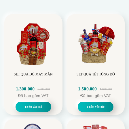
SET QUÀ ĐỎ MAY MẮN
SET QUÀ TẾT TÔNG ĐỎ
1.300.000
1.500.000
1.499.000
1.690.000
Giá
Giá
Giá
Giá
Đã bao gồm VAT
Đã bao gồm VAT
gốc
hiện
gốc
hiện
là:
tại
là:
tại
Thêm vào giỏ
Thêm vào giỏ
1.499.000.
là:
1.690.000.
là:
1.300.000.
1.500.000.