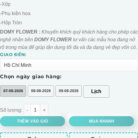
-Xốp
-Phụ kiện hoa
-Hộp Tròn
DOMY FLOWER :
Khuyến khích quý khách hàng cho phép các
nghệ nhân bên
DOMY FLOWER
tư vấn các mẫu hoa đang nở
rộ trong mùa để giúp tận dụng tối đa và đa dạng vẻ đẹp vốn có.
GIAO ĐẾN:
Alternative:
Chọn ngày giao hàng:
07-08-2026
08-08-2026
09-08-2026
SÉT QUÀ TẾT %currentyear% XANH DƯƠNG số lượng
THÊM VÀO GIỎ
MUA NHANH