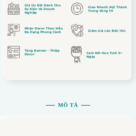
Giá Ưu Đãi Dành Cho
Giao Nhanh Nội Thành
Sự Kiện Và Doanh
Trong Vòng 1H
Nghiệp
Nhận Decor Theo Mẫu
Giảm Giá Lên Đến 15%
Đa Dạng Phong Cách
Tặng Banner - Thiệp
Cam Kết Hoa Tươi 3+
Decor
Ngày
MÔ TẢ