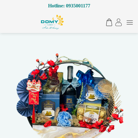
Bỏ
Hotline: 0935001177
qua
nội
dung