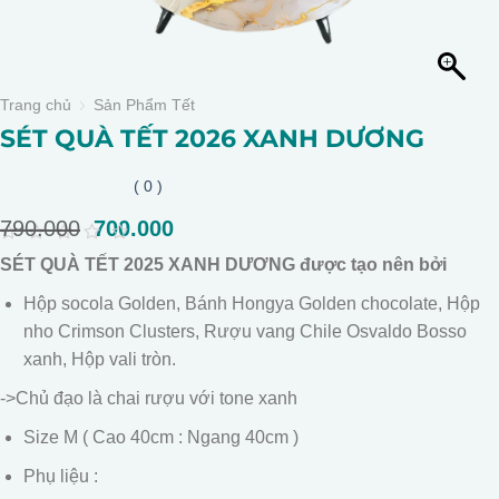
Trang chủ
Sản Phẩm Tết
SÉT QUÀ TẾT 2026 XANH DƯƠNG
( 0 )
790.000
Giá
700.000
Giá
gốc
hiện
0
SÉT QUÀ TẾT 2025 XANH DƯƠNG được tạo nên bởi
là:
tại
out
of
790.000.
là:
Hộp socola Golden, Bánh Hongya Golden chocolate, Hộp
5
700.000.
nho Crimson Clusters, Rượu vang Chile Osvaldo Bosso
xanh, Hộp vali tròn.
->Chủ đạo là chai rượu với tone xanh
Size M ( Cao 40cm : Ngang 40cm )
Phụ liệu :