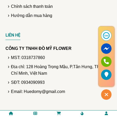
Chính sách thanh toán
Hướng dẫn mua hàng
LIÊN HỆ
CÔNG TY TNHH ĐỒ MỸ FLOWER
MST: 0318737860
Địa chỉ: 128 Hoàng Trọng Mậu, P.Tân Hưng, TP. Hồ
Chí Minh, Việt Nam
SĐT: 0934090993
Email: Huedomy@gmail.com
© Bản quyền thuộc DomyFlower