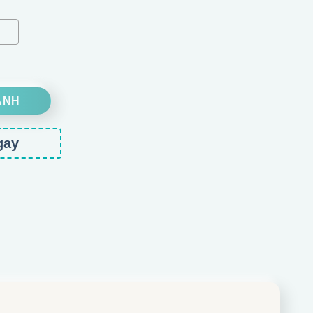
ố lượng
ANH
gay