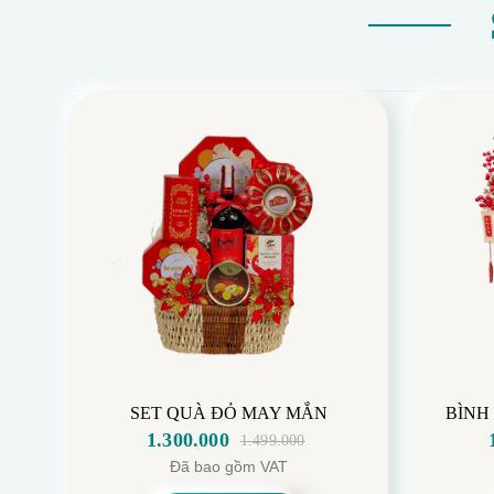
SET QUÀ ĐỎ MAY MẮN
BÌNH
1.300.000
1.499.000
Giá
Giá
Đã bao gồm VAT
gốc
hiện