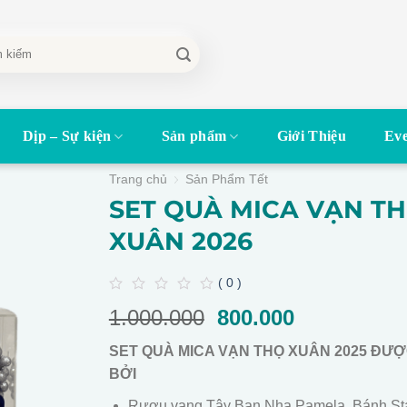
Dịp – Sự kiện
Sản phẩm
Giới Thiệu
Eve
Trang chủ
Sản Phẩm Tết
SET QUÀ MICA VẠN T
XUÂN 2026
( 0 )
0
1.000.000
Giá
800.000
Giá
out
of
gốc
hiện
5
SET QUÀ MICA VẠN THỌ XUÂN 2025 ĐƯ
là:
tại
BỞI
1.000.000.
là:
800.000.
Rượu vang Tây Ban Nha Pamela, Bánh St