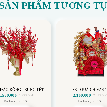
SẢN PHẨM TƯƠNG T
 ĐÀO ĐÔNG TRƯNG TẾT
SET QUÀ CHIVAS 1
1.550.000
2.100.000
1.799.000
2.319.00
Giá
Giá
Giá
Giá
Đã bao gồm VAT
Đã bao gồm VAT
gốc
hiện
gốc
hiện