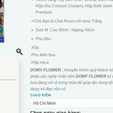
Hộp nho Crimson Clusters, Hộp thiếc bánh
Premium.
->Chủ đạo là Chai Rượu với tone Trắng
Size M Cao 30cm : Ngang 40cm
Phụ liệu :
-Xốp
-Phụ kiện hoa
-Hộp mica
DOMY FLOWER :
Khuyến khích quý khách h
phép các nghệ nhân bên
DOMY FLOWER
tư 
hoa đang nở rộ trong mùa để giúp tận dụng tối
dạng vẻ đẹp vốn có.
GIAO ĐẾN:
Alternative:
Chọn ngày giao hàng: