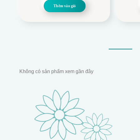
là:
tại
Thêm vào giỏ
1.499.000.
là:
1.300.000.
Không có sản phẩm xem gần đây