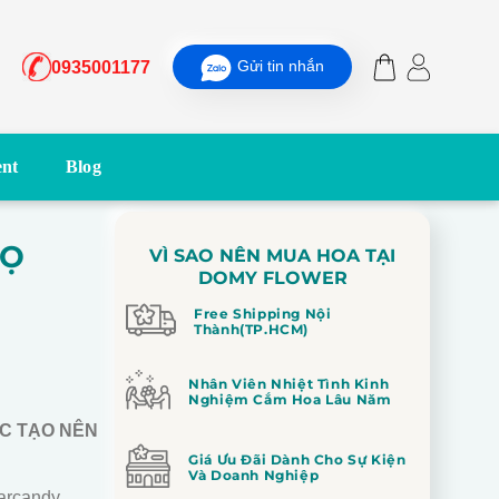
Gửi tin nhắn
0935001177
nt
Blog
HỌ
VÌ SAO NÊN MUA HOA TẠI
DOMY FLOWER
Free Shipping Nội
Thành(TP.HCM)
Nhân Viên Nhiệt Tình Kinh
Nghiệm Cắm Hoa Lâu Năm
ỢC TẠO NÊN
Giá Ưu Đãi Dành Cho Sự Kiện
Và Doanh Nghiệp
arcandy,