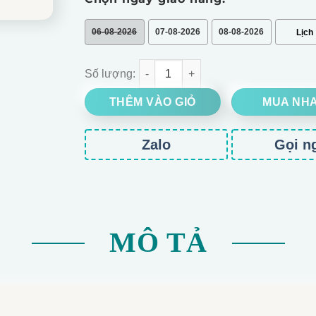
06-08-2026
07-08-2026
08-08-2026
SET QUÀ MICA VẠN THỌ XUÂN %currentyear% s
THÊM VÀO GIỎ
MUA NH
Zalo
Gọi n
MÔ TẢ