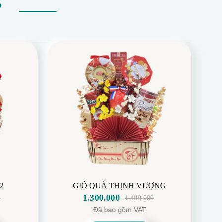
Ự
2
GIỎ QUÀ THỊNH VƯỢNG
1.300.000
0
1.499.000
Giá
Giá
Đã bao gồm VAT
gốc
hiện