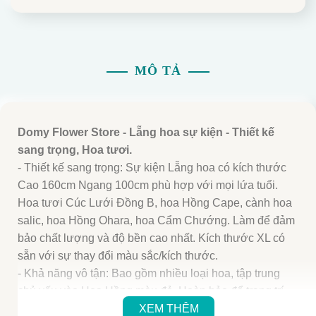
MÔ TẢ
Domy Flower Store - Lẵng hoa sự kiện - Thiết kế
sang trọng, Hoa tươi.
- Thiết kế sang trọng: Sự kiện Lẵng hoa có kích thước
Cao 160cm Ngang 100cm phù hợp với mọi lứa tuổi.
Hoa tươi Cúc Lưới Đồng B, hoa Hồng Cape, cành hoa
salic, hoa Hồng Ohara, hoa Cẩm Chướng. Làm để đảm
bảo chất lượng và độ bền cao nhất. Kích thước XL có
sẵn với sự thay đổi màu sắc/kích thước.
- Khả năng vô tận: Bao gồm nhiều loại hoa, tập trung
chủ yếu vào Hoa Hồng màu đỏ. Hoàn hảo để trang trí
các sự kiện và dịp. Khuyến khích phát triển kỹ năng cắm
XEM THÊM