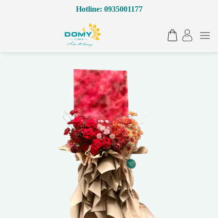
Bỏ
Hotline: 0935001177
qua
nội
dung