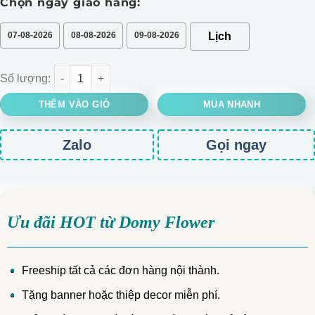
Chọn ngày giao hàng:
07-08-2026
08-08-2026
09-08-2026
Lẵng hoa sự kiện - Hoa hồng cape phối Cúc lưới đồng B số lượ
THÊM VÀO GIỎ
MUA NHANH
Zalo
Gọi ngay
Ưu đãi HOT từ Domy Flower
Freeship tất cả các đơn hàng nội thành.
Tặng banner hoặc thiệp decor miễn phí.