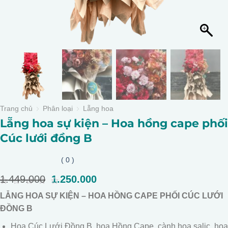
Trang chủ
Phân loại
Lẵng hoa
Lẵng hoa sự kiện – Hoa hồng cape phối
Cúc lưới đồng B
( 0 )
1.449.000
Giá
1.250.000
Giá
gốc
hiện
0
LẴNG HOA SỰ KIỆN – HOA HỒNG CAPE PHỐI CÚC LƯỚI
là:
tại
out
of
ĐỒNG B
1.449.000.
là:
5
1.250.000.
Hoa Cúc Lưới Đồng B, hoa Hồng Cape, cành hoa salic, hoa