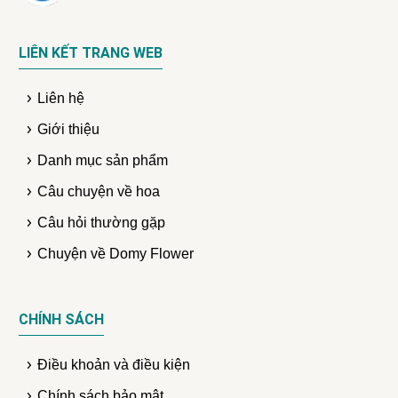
- Thơm
- Thanh lịch
LIÊN KẾT TRANG WEB
- Dễ bảo trì
- Chất liệu cao cấp
Liên hệ
- Miễn phí vận chuyển
- Phù hợp mọi lứa tuổi
Giới thiệu
Danh mục sản phẩm
Câu chuyện về hoa
Câu hỏi thường gặp
Chuyện về Domy Flower
CHÍNH SÁCH
Điều khoản và điều kiện
Chính sách bảo mật