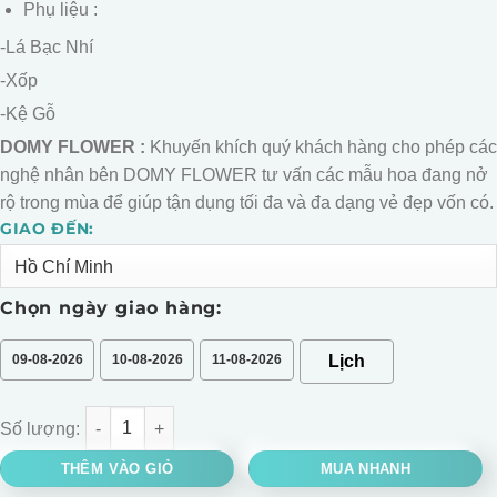
Phụ liệu :
-Lá Bạc Nhí
-Xốp
-Kệ Gỗ
DOMY FLOWER :
Khuyến khích quý khách hàng cho phép các
nghệ nhân bên DOMY FLOWER tư vấn các mẫu hoa đang nở
rộ trong mùa để giúp tận dụng tối đa và đa dạng vẻ đẹp vốn có.
GIAO ĐẾN:
Alternative:
Chọn ngày giao hàng:
09-08-2026
10-08-2026
11-08-2026
LẴNG HOA HÙNG CHÚC MỪNG KHAI TRƯƠNG HỒNG PHÁT số lư
THÊM VÀO GIỎ
MUA NHANH