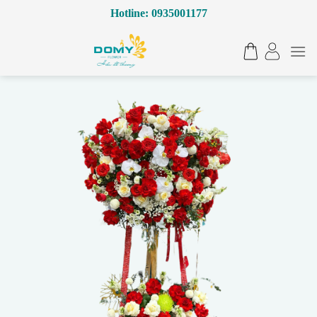
Bỏ
Hotline: 0935001177
qua
nội
dung