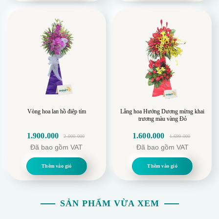
1.100.000.
1.249.000.
Vòng hoa lan hồ điệp tím
Lẵng hoa Hướng Dương mừng khai
trương màu vàng Đỏ
1.900.000
1.600.000
2.000.000
1.699.000
Giá
Giá
Giá
Giá
Đã bao gồm VAT
Đã bao gồm VAT
gốc
hiện
gốc
hiện
là:
tại
là:
tại
Thêm vào giỏ
Thêm vào giỏ
2.000.000.
là:
1.699.000.
là:
1.900.000.
1.600.000.
SẢN PHẨM VỪA XEM