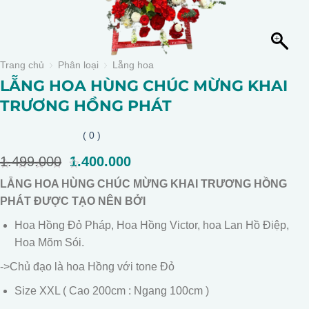
Trang chủ
Phân loại
Lẵng hoa
LẴNG HOA HÙNG CHÚC MỪNG KHAI
TRƯƠNG HỒNG PHÁT
( 0 )
1.499.000
Giá
1.400.000
Giá
gốc
hiện
0
LẴNG HOA HÙNG CHÚC MỪNG KHAI TRƯƠNG HỒNG
là:
tại
out
of
PHÁT ĐƯỢC TẠO NÊN BỞI
1.499.000.
là:
5
1.400.000.
Hoa Hồng Đỏ Pháp, Hoa Hồng Victor, hoa Lan Hồ Điệp,
Hoa Mõm Sói.
->Chủ đạo là hoa Hồng với tone Đỏ
Size XXL ( Cao 200cm : Ngang 100cm )