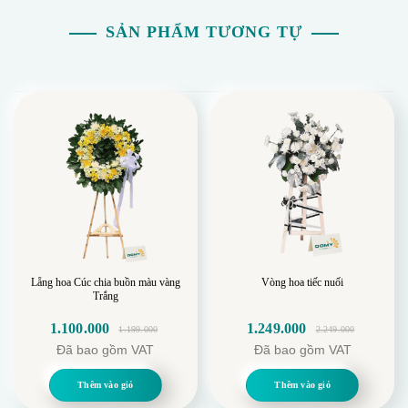
SẢN PHẨM TƯƠNG TỰ
Lẵng hoa Cúc chia buồn màu vàng
Vòng hoa tiếc nuối
Trắng
1.100.000
1.249.000
1.199.000
2.249.000
Giá
Giá
Giá
Giá
Đã bao gồm VAT
Đã bao gồm VAT
gốc
hiện
gốc
hiện
là:
tại
là:
tại
Thêm vào giỏ
Thêm vào giỏ
1.199.000.
là:
2.249.000.
là: