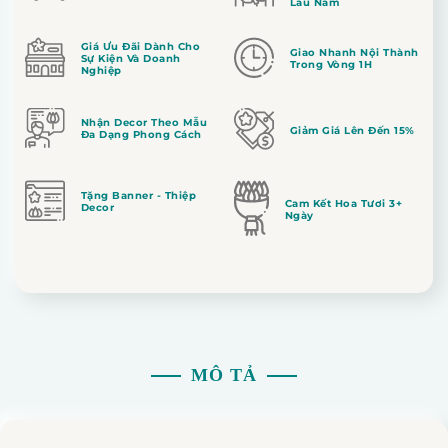
Lâu Năm
Giá Ưu Đãi Dành Cho
Giao Nhanh Nội Thành
Sự Kiện Và Doanh
Trong Vòng 1H
Nghiệp
Nhận Decor Theo Mẫu
Giảm Giá Lên Đến 15%
Đa Dạng Phong Cách
Tặng Banner - Thiệp
Cam Kết Hoa Tươi 3+
Decor
Ngày
MÔ TẢ