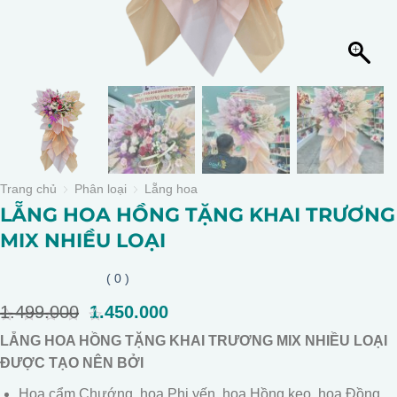
Trang chủ
Phân loại
Lẵng hoa
LẴNG HOA HỒNG TẶNG KHAI TRƯƠNG
MIX NHIỀU LOẠI
( 0 )
1.499.000
Giá
1.450.000
Giá
gốc
hiện
0
LẴNG HOA HỒNG TẶNG KHAI TRƯƠNG MIX NHIỀU LOẠI
là:
tại
out
of
ĐƯỢC TẠO NÊN BỞI
1.499.000.
là:
5
1.450.000.
Hoa cẩm Chướng, hoa Phi yến, hoa Hồng kẹo, hoa Đồng