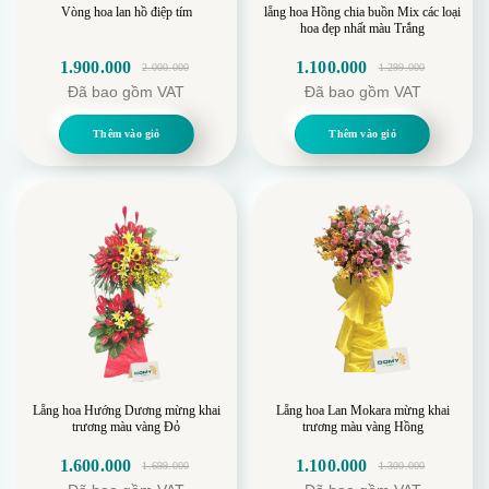
Vòng hoa lan hồ điệp tím
lẵng hoa Hồng chia buồn Mix các loại
hoa đẹp nhất màu Trắng
1.900.000
1.100.000
2.000.000
1.299.000
Giá
Giá
Giá
Giá
Đã bao gồm VAT
Đã bao gồm VAT
gốc
hiện
gốc
hiện
là:
tại
là:
tại
Thêm vào giỏ
Thêm vào giỏ
2.000.000.
là:
1.299.000.
là:
1.900.000.
1.100.000.
Lẵng hoa Hướng Dương mừng khai
Lẵng hoa Lan Mokara mừng khai
trương màu vàng Đỏ
trương màu vàng Hồng
1.600.000
1.100.000
1.699.000
1.300.000
Giá
Giá
Giá
Giá