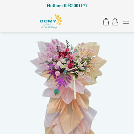
Bỏ
Hotline: 0935001177
qua
nội
dung