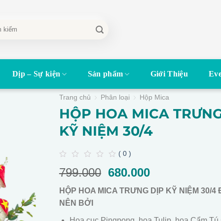
Dịp – Sự kiện
Sản phẩm
Giới Thiệu
Eve
Trang chủ
Phân loại
Hộp Mica
HỘP HOA MICA TRƯNG
KỸ NIỆM 30/4
( 0 )
0
799.000
Giá
680.000
Giá
out
of
gốc
hiện
5
HỘP HOA MICA TRƯNG DỊP KỸ NIỆM 30/4
là:
tại
NÊN BỞI
799.000.
là:
680.000.
Hoa cuc Pingpong, hoa Tulip, hoa Cẩm Tú