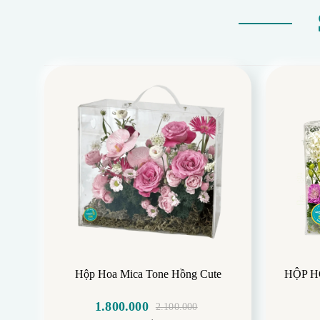
Hộp Hoa Mica Tone Hồng Cute
HỘP H
1.800.000
2.100.000
Giá
Giá