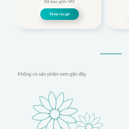
Đã bao gồm VAT
gốc
hiện
là:
tại
Thêm vào giỏ
2.100.000.
là:
1.800.000.
Không có sản phẩm xem gần đây