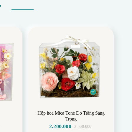
Ự
Hộp hoa Mica Tone Đỏ Trắng Sang
Trọng
2.200.000
0
2.500.000
Giá
Giá