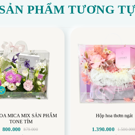
SẢN PHẨM TƯƠNG T
OA MICA MIX SẢN PHẨM
Hộp hoa thơm ngát
TONE TÍM
800.000
1.390.000
879.000
1.500.00
Giá
Giá
Giá
Giá