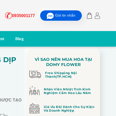
Gửi tin nhắn
0935001177
nt
Blog
 DỊP
VÌ SAO NÊN MUA HOA TẠI
DOMY FLOWER
Free Shipping Nội
Thành(TP.HCM)
Nhân Viên Nhiệt Tình Kinh
Nghiệm Cắm Hoa Lâu Năm
 ĐƯỢC TẠO
Giá Ưu Đãi Dành Cho Sự Kiện
Và Doanh Nghiệp
 Cầu.