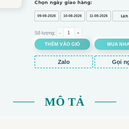
Chọn ngày giao hàng:
09-08-2026
10-08-2026
11-08-2026
HỘP HOA MICA TRƯNG DỊP KỸ NIỆM 30/4 số lư
THÊM VÀO GIỎ
MUA NH
Zalo
Gọi n
MÔ TẢ