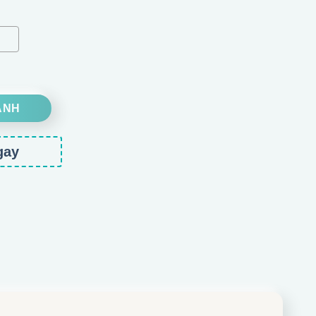
ợng
ANH
gay