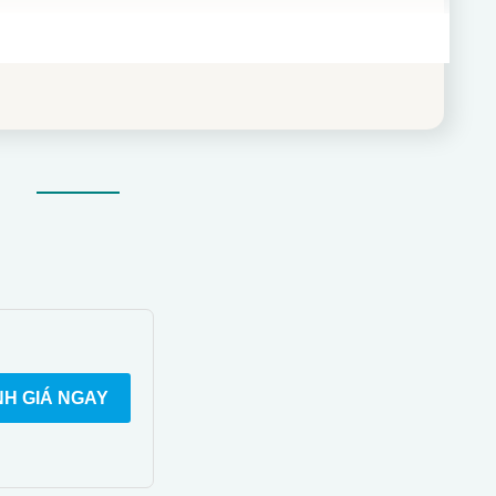
H GIÁ NGAY
 quan và niềm vui.