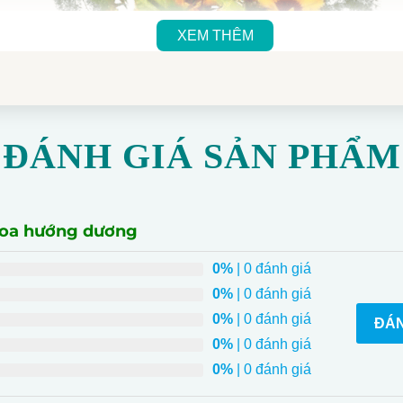
XEM THÊM
ĐÁNH GIÁ SẢN PHẨM
hoa hướng dương
0%
| 0 đánh giá
0%
| 0 đánh giá
0%
| 0 đánh giá
ĐÁN
0%
| 0 đánh giá
g đóa hoa to lớn và màu sắc tươi sáng mang lại cảm giác lạc
0%
| 0 đánh giá
ng các loại hoa, tạo ra hiệu ứng thú vị.