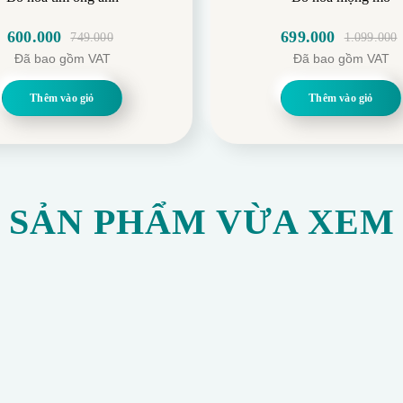
600.000
699.000
749.000
1.099.000
Giá
Giá
Giá
Giá
Đã bao gồm VAT
Đã bao gồm VAT
gốc
hiện
gốc
hiện
là:
tại
là:
tại
Thêm vào giỏ
Thêm vào giỏ
749.000.
là:
1.099.000.
là:
600.000.
699.000.
SẢN PHẨM VỪA XEM