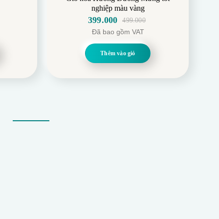
nghiệp màu vàng
399.000
499.000
Giá
Giá
Đã bao gồm VAT
gốc
hiện
là:
tại
Thêm vào giỏ
499.000.
là:
399.000.