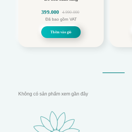
399.000
4.990.000
Giá
Giá
Đã bao gồm VAT
gốc
hiện
là:
tại
Thêm vào giỏ
4.990.000.
là:
399.000.
Không có sản phẩm xem gần đây