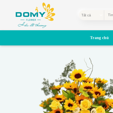
Bỏ
qua
Tìm
nội
kiếm:
dung
Trang chủ