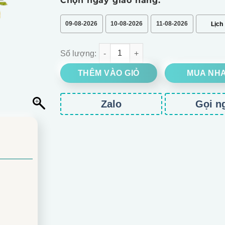
Chọn ngày giao hàng:
09-08-2026
10-08-2026
11-08-2026
Giỏ hoa hướng dương số lượng
THÊM VÀO GIỎ
MUA NH
Zalo
Gọi n