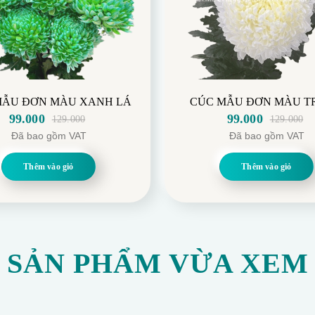
MẪU ĐƠN MÀU XANH LÁ
CÚC MẪU ĐƠN MÀU T
99.000
99.000
129.000
129.000
Giá
Giá
Giá
Giá
Đã bao gồm VAT
Đã bao gồm VAT
gốc
hiện
gốc
hiện
là:
tại
là:
tại
Thêm vào giỏ
Thêm vào giỏ
129.000.
là:
129.000.
là:
99.000.
99.000.
SẢN PHẨM VỪA XEM