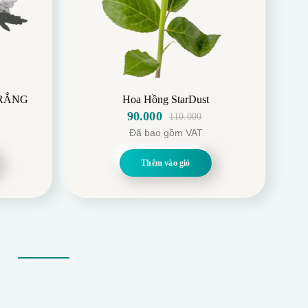
RẮNG
Hoa Hồng StarDust
90.000
110.000
Giá
Giá
Đã bao gồm VAT
gốc
hiện
là:
tại
Thêm vào giỏ
110.000.
là:
90.000.