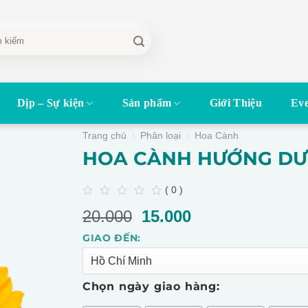
Dịp – Sự kiện
Sản phẩm
Giới Thiệu
Eve
Trang chủ
Phân loại
Hoa Cành
HOA CÀNH HƯỚNG D
( 0 )
0
20.000
Giá
15.000
Giá
out
of
gốc
hiện
5
GIAO ĐẾN:
Alternative:
là:
tại
20.000.
là:
15.000.
Chọn ngày giao hàng: