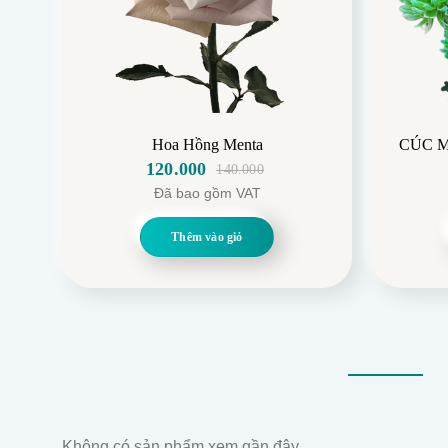
Hoa Hồng Menta
CÚC 
120.000
140.000
Giá
Giá
Đã bao gồm VAT
gốc
hiện
là:
tại
Thêm vào giỏ
140.000.
là:
120.000.
Không có sản phẩm xem gần đây