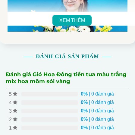
XEM THÊM
ĐÁNH GIÁ SẢN PHẨM
Đánh giá Giỏ Hoa Đồng tiền tua màu trắng
mix hoa mõm sói vàng
0%
| 0 đánh giá
5
0%
| 0 đánh giá
4
- Sáng tạo và quyến rũ: Giỏ hoa đồng tiền tua màu trắng
0%
| 0 đánh giá
3
mix hoa mõm sói vàng mang tone cam rực rỡ.
- Đa dạng hoa: Bao gồm hoa đồng tiền xẻ trắng, hoa
0%
| 0 đánh giá
2
đồng tiền vàng, và lá hồng sâm độc đáo.
0%
| 0 đánh giá
1
- Lựa chọn màu sắc: Sản phẩm có thể được lựa chọn