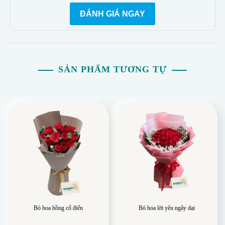
theo sở thích.
ĐÁNH GIÁ NGAY
- Giao hoa nhanh: Lựa chọn ngày giao hàng trong nội
thành TP.HCM.
- Nâng tầm không gian: Sản phẩm tạo cảm giác sáng
tạo và quyến rũ.
SẢN PHẨM TƯƠNG TỰ
- Hoa tươi lâu: Cam kết giữ hoa tươi ít nhất 3 ngày sau
khi giao hàng.
- Giảm giá đơn hàng thứ 2: Nhận 10% giảm giá cho đơn
hàng thứ 2 trở lên.
Bó hoa hồng cổ điển
Bó hoa lời yêu ngây dại