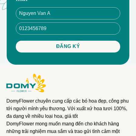
Giỏ hoa đồng tiền tua màu trắng mix hoa mõm sói vàng
phù hợp cho những người cá tính, tươi vui và muốn tạo
điểm nhấn sáng tạo trong không gian của họ. Sản phẩm
này có thể sử dụng trong nhiều dịp khác nhau, từ lễ kỷ
niệm đến sinh nhật hoặc chỉ để thể hiện tình cảm đáng
quý.
Hoa tươi tự nhiên, Giao hoa nhanh, Tặng quà lễ kỷ
niệm, Lựa chọn màu sắc, Cảm giác sáng tạo, Sản phẩm
DomyFlower chuyên cung cấp các bó hoa đẹp, công phu
ấn tượng, Giảm giá cho đơn hàng thứ 2.
tới người mình yêu thương. Với xuất xứ hoa tươi 100%,
đa dạng về nhiều loại hoa, giá tốt
DomyFlower mong muốn mang đến cho khách hàng
những trải nghiệm mua sắm và trao gửi tình cảm một