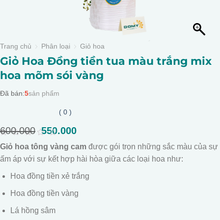
Trang chủ
Phân loại
Giỏ hoa
Giỏ Hoa Đồng tiền tua màu trắng mix
hoa mõm sói vàng
Đã bán:
5
sản phẩm
( 0 )
600.000
Giá
550.000
Giá
gốc
hiện
0
Giỏ hoa tông vàng cam
được gói trọn những sắc màu của sự
là:
tại
out
of
ấm áp với sự kết hợp hài hòa giữa các loại hoa như:
600.000.
là:
5
550.000.
Hoa đồng tiền xẻ trắng
Hoa đồng tiền vàng
Lá hồng sâm