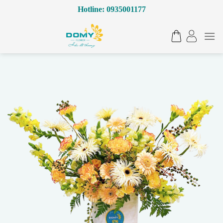
Bỏ
Hotline: 0935001177
qua
nội
dung