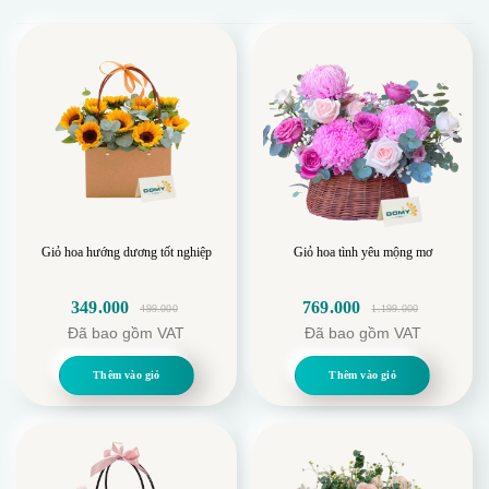
Giỏ hoa hướng dương tốt nghiệp
Giỏ hoa tình yêu mộng mơ
349.000
769.000
499.000
1.199.000
Giá
Giá
Giá
Giá
Đã bao gồm VAT
Đã bao gồm VAT
gốc
hiện
gốc
hiện
là:
tại
là:
tại
Thêm vào giỏ
Thêm vào giỏ
499.000.
là:
1.199.000.
là:
349.000.
769.000.