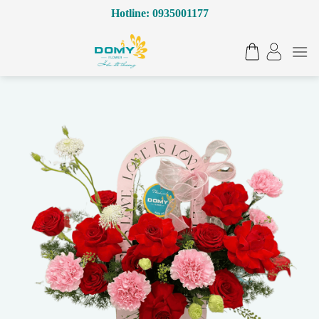
Bỏ
Hotline: 0935001177
qua
nội
dung