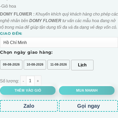
-Giỏ hoa
DOMY FLOWER :
Khuyến khích quý khách hàng cho phép các
nghệ nhân bên
DOMY FLOWER
tư vấn các mẫu hoa đang nở
rộ trong mùa để giúp tận dụng tối đa và đa dạng vẻ đẹp vốn có.
GIAO ĐẾN:
Alternative:
Chọn ngày giao hàng:
09-08-2026
10-08-2026
11-08-2026
GIỎ HOA HỒNG ĐỎ PHÁP ĐỂ BÀN số lượng
THÊM VÀO GIỎ
MUA NHANH
Zalo
Gọi ngay