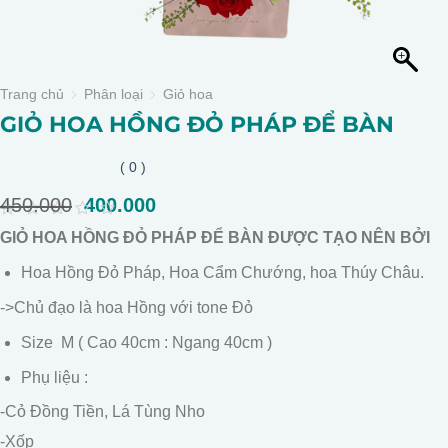
Trang chủ
Phân loại
Giỏ hoa
GIỎ HOA HỒNG ĐỎ PHÁP ĐỂ BÀN
( 0 )
450.000
Giá
400.000
Giá
gốc
hiện
0
GIỎ HOA HỒNG ĐỎ PHÁP ĐỂ BÀN ĐƯỢC TẠO NÊN BỞI
là:
tại
out
of
450.000.
là:
Hoa Hồng Đỏ Pháp, Hoa Cẩm Chướng, hoa Thúy Châu.
5
400.000.
->Chủ đạo là hoa Hồng với tone Đỏ
Size M ( Cao 40cm : Ngang 40cm )
Phụ liệu :
-Cỏ Đồng Tiền, Lá Tùng Nho
-Xốp