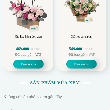
Giỏ hoa hồng đơn giản
Giỏ hoa coral pink
469.000
549.000
899.000
729.000
Giá
Giá
Giá
Giá
Đã bao gồm VAT
Đã bao gồm VAT
gốc
hiện
gốc
hiện
là:
tại
là:
tại
Thêm vào giỏ
Thêm vào giỏ
899.000.
là:
729.000.
là:
469.000.
549.000.
SẢN PHẨM VỪA XEM
Không có sản phẩm xem gần đây