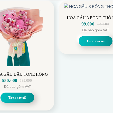
HOA GẤU 3 BÔNG THỎ
99.000
129.000
Giá
Giá
Đã bao gồm VAT
gốc
hiện
là:
tại
Thêm vào giỏ
129.000.
là:
99.000.
A GẤU DÂU TONE HỒNG
550.000
599.000
Giá
Giá
Đã bao gồm VAT
gốc
hiện
là:
tại
Thêm vào giỏ
599.000.
là:
550.000.