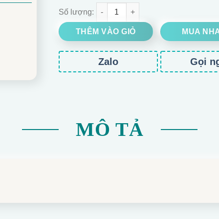
GIỎ HOA GẤU BÔNG TONE HỒNG TRẮNG số lư
THÊM VÀO GIỎ
MUA NH
Zalo
Gọi n
MÔ TẢ