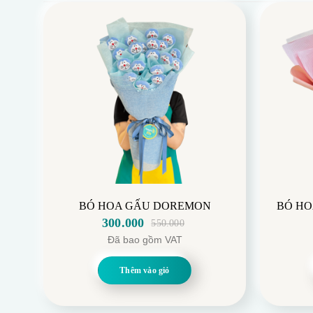
BÓ HOA GẤU DOREMON
BÓ HO
300.000
550.000
Giá
Giá
Đã bao gồm VAT
gốc
hiện
là:
tại
Thêm vào giỏ
550.000.
là:
300.000.