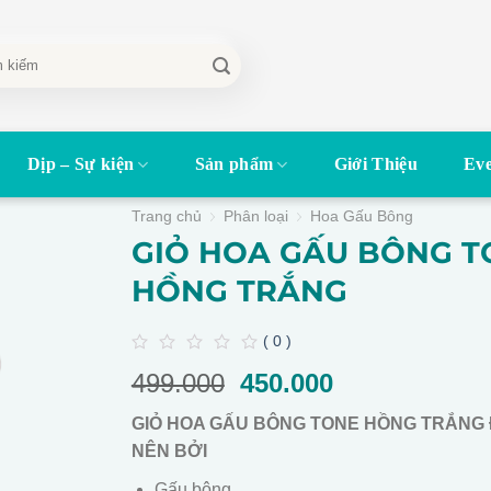
Dịp – Sự kiện
Sản phẩm
Giới Thiệu
Eve
Trang chủ
Phân loại
Hoa Gấu Bông
GIỎ HOA GẤU BÔNG T
HỒNG TRẮNG
( 0 )
0
499.000
Giá
450.000
Giá
out
of
gốc
hiện
5
GIỎ HOA GẤU BÔNG TONE HỒNG TRẮNG
là:
tại
NÊN BỞI
499.000.
là:
450.000.
Gấu bông.