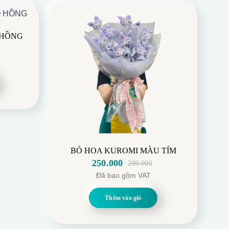
 HỒNG
BÓ HOA KUROMI MÀU TÍM
250.000
299.000
Giá
Giá
Đã bao gồm VAT
gốc
hiện
là:
tại
Thêm vào giỏ
299.000.
là:
250.000.