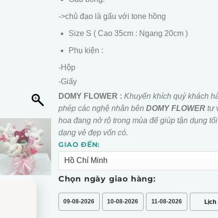
->chủ đạo là gấu với tone hồng
Size S ( Cao 35cm : Ngang 20cm )
Phụ kiện :
-Hộp
-Giấy
DOMY FLOWER :
Khuyến khích quý khách h
phép các nghệ nhân bên
DOMY FLOWER
tư 
hoa đang nở rộ trong mùa để giúp tận dụng tối
dạng vẻ đẹp vốn có.
GIAO ĐẾN:
Alternative:
Chọn ngày giao hàng:
09-08-2026
10-08-2026
11-08-2026