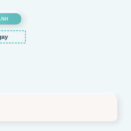
ợng
ANH
gay