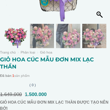
Trang chủ
Phân loại
Giỏ hoa
GIỎ HOA CÚC MẪU ĐƠN MIX LẠC
THẦN
Đã bán:
1
sản phẩm
( 0 )
1.649.000
Giá
1.500.000
Giá
gốc
hiện
0
GIỎ HOA CÚC MẪU ĐƠN MIX LẠC THẦN ĐƯỢC TẠO NÊN
là:
tại
out
of
BỞI
1.649.000.
là: