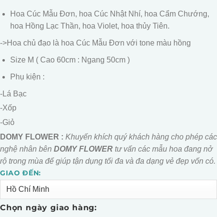
5
1.500.000.
Hoa Cúc Mẫu Đơn, hoa Cúc Nhật Nhí, hoa Cẩm Chướng,
hoa Hồng Lạc Thần, hoa Violet, hoa thủy Tiên.
->Hoa chủ đạo là hoa Cúc Mẫu Đơn với tone màu hồng
Size M ( Cao 60cm : Ngang 50cm )
Phụ kiện :
-Lá Bạc
-Xốp
-Giỏ
DOMY FLOWER :
Khuyến khích quý khách hàng cho phép các
nghệ nhân bên
DOMY FLOWER
tư vấn các mẫu hoa đang nở
rộ trong mùa để giúp tận dụng tối đa và đa dạng vẻ đẹp vốn có.
GIAO ĐẾN:
Alternative:
Chọn ngày giao hàng: