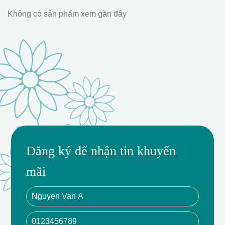
Không có sản phẩm xem gần đây
Tinh tế
Đăng ký để nhận tin khuyến
Quyến rũ
Phong cách
mãi
Đẳng cấp
Thủ công
Sang trọng
Ý nghĩa