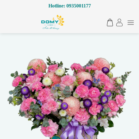
Bỏ
Hotline: 0935001177
qua
nội
dung