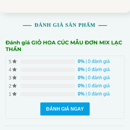
FLOWER là những phụ kiện tinh tế, làm tăng vẻ đẹp
của bó hoa.
Tư vấn chuyên nghiệp: Nhận tư vấn từ các nghệ nhân
ĐÁNH GIÁ SẢN PHẨM
chuyên nghiệp để chọn mẫu hoa đang nở rộ nhất, tận
dụng vẻ đẹp tối đa.
Đa dạng màu sắc: Tone màu hồng tinh tế, phù hợp với
Đánh giá GIỎ HOA CÚC MẪU ĐƠN MIX LẠC
mọi sự kiện và không gian.
THẦN
0%
| 0 đánh giá
5
0%
| 0 đánh giá
4
0%
| 0 đánh giá
3
0%
| 0 đánh giá
2
0%
| 0 đánh giá
1
ĐÁNH GIÁ NGAY