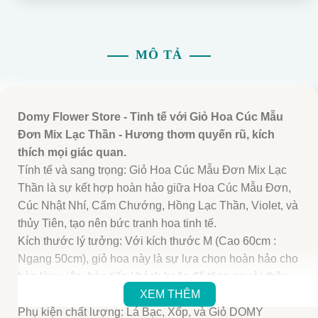
MÔ TẢ
Domy Flower Store - Tinh tế với Giỏ Hoa Cúc Mẫu
Đơn Mix Lạc Thần - Hương thơm quyến rũ, kích
thích mọi giác quan.
Tính tế và sang trọng: Giỏ Hoa Cúc Mẫu Đơn Mix Lạc
Thần là sự kết hợp hoàn hảo giữa Hoa Cúc Mẫu Đơn,
Cúc Nhật Nhí, Cẩm Chướng, Hồng Lạc Thần, Violet, và
thủy Tiên, tạo nên bức tranh hoa tinh tế.
Kích thước lý tưởng: Với kích thước M (Cao 60cm :
Ngang 50cm), giỏ hoa này là sự lựa chọn hoàn hảo cho
bàn làm việc, bàn tiếp khách hoặc để tặng người thân
yêu.
XEM THÊM
Phụ kiện chất lượng: Lá Bạc, Xốp, và Giỏ DOMY