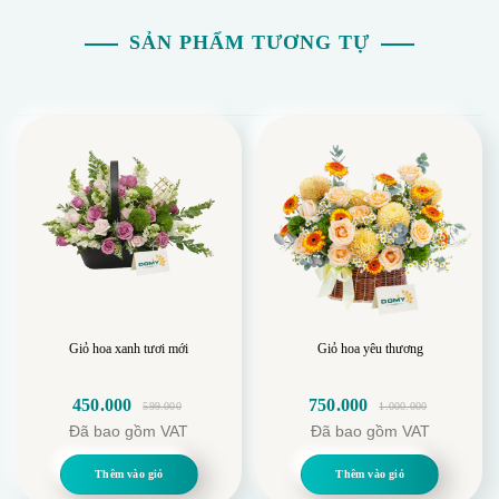
SẢN PHẨM TƯƠNG TỰ
Giỏ hoa xanh tươi mới
Giỏ hoa yêu thương
450.000
750.000
599.000
1.000.000
Giá
Giá
Giá
Giá
Đã bao gồm VAT
Đã bao gồm VAT
gốc
hiện
gốc
hiện
là:
tại
là:
tại
Thêm vào giỏ
Thêm vào giỏ
599.000.
là:
1.000.000.
là: