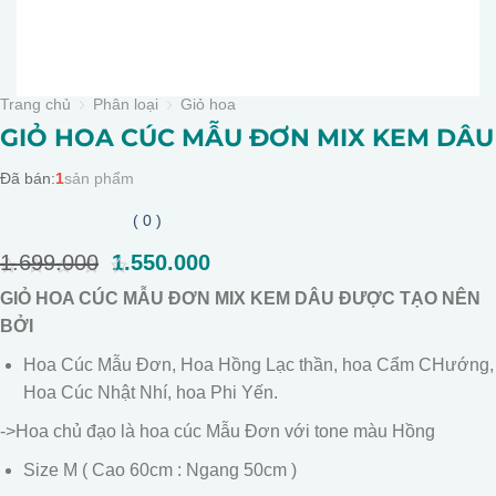
Trang chủ
Phân loại
Giỏ hoa
GIỎ HOA CÚC MẪU ĐƠN MIX KEM DÂU
Đã bán:
1
sản phẩm
( 0 )
1.699.000
Giá
1.550.000
Giá
gốc
hiện
0
GIỎ HOA CÚC MẪU ĐƠN MIX KEM DÂU ĐƯỢC TẠO NÊN
là:
tại
out
of
BỞI
1.699.000.
là:
5
1.550.000.
Hoa Cúc Mẫu Đơn, Hoa Hồng Lạc thần, hoa Cẩm CHướng,
Hoa Cúc Nhật Nhí, hoa Phi Yến.
->Hoa chủ đạo là hoa cúc Mẫu Đơn với tone màu Hồng
Size M ( Cao 60cm : Ngang 50cm )