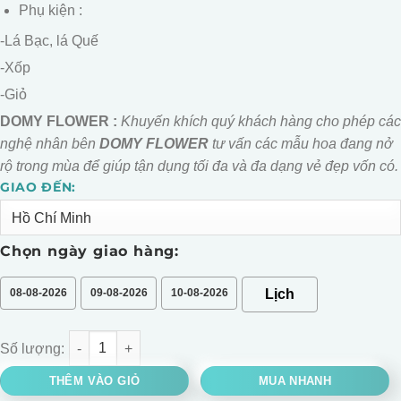
Phụ kiện :
-Lá Bạc, lá Quế
-Xốp
-Giỏ
DOMY FLOWER :
Khuyến khích quý khách hàng cho phép các
nghệ nhân bên
DOMY FLOWER
tư vấn các mẫu hoa đang nở
rộ trong mùa để giúp tận dụng tối đa và đa dạng vẻ đẹp vốn có.
GIAO ĐẾN:
Alternative:
Chọn ngày giao hàng:
08-08-2026
09-08-2026
10-08-2026
GIỎ HOA CÚC MẪU ĐƠN MIX KEM DÂU số lượng
THÊM VÀO GIỎ
MUA NHANH