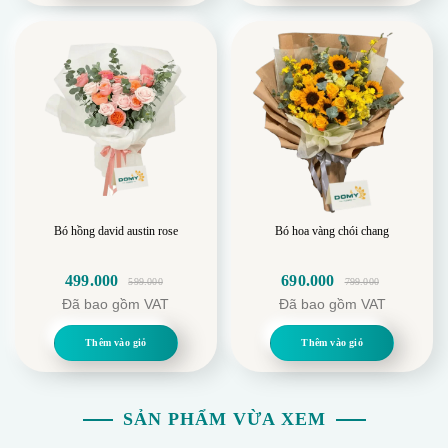
450.000.
750.000.
Bó hồng david austin rose
Bó hoa vàng chói chang
499.000
690.000
599.000
799.000
Giá
Giá
Giá
Giá
Đã bao gồm VAT
Đã bao gồm VAT
gốc
hiện
gốc
hiện
là:
tại
là:
tại
Thêm vào giỏ
Thêm vào giỏ
599.000.
là:
799.000.
là:
499.000.
690.000.
SẢN PHẨM VỪA XEM