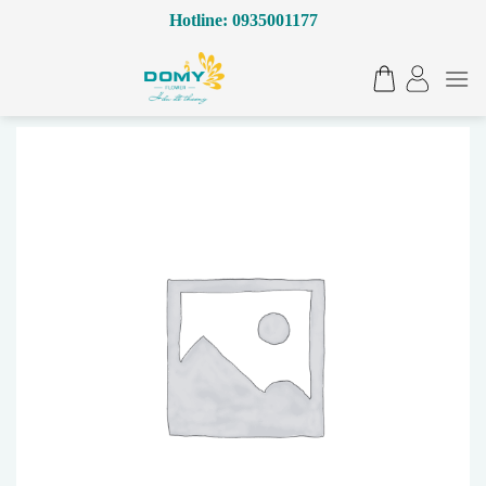
Bỏ
Hotline: 0935001177
qua
nội
dung