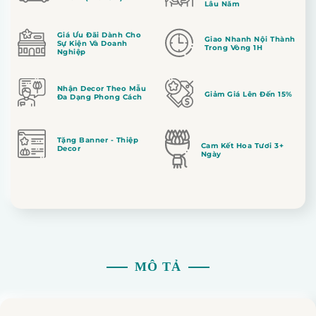
Lâu Năm
Giá Ưu Đãi Dành Cho
Giao Nhanh Nội Thành
Sự Kiện Và Doanh
Trong Vòng 1H
Nghiệp
Nhận Decor Theo Mẫu
Giảm Giá Lên Đến 15%
Đa Dạng Phong Cách
Tặng Banner - Thiệp
Cam Kết Hoa Tươi 3+
Decor
Ngày
MÔ TẢ