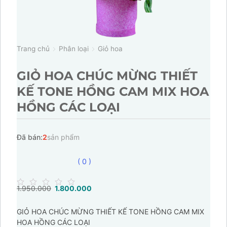
Trang chủ
Phân loại
Giỏ hoa
GIỎ HOA CHÚC MỪNG THIẾT
KẾ TONE HỒNG CAM MIX HOA
HỒNG CÁC LOẠI
Đã bán:
2
sản phẩm
( 0 )
1.950.000
Giá
1.800.000
Giá
0
gốc
hiện
out
of
là:
tại
GIỎ HOA CHÚC MỪNG THIẾT KẾ TONE HỒNG CAM MIX
5
1.950.000.
là:
HOA HỒNG CÁC LOẠI