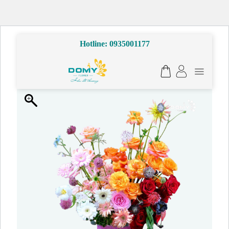
Bỏ
Hotline: 0935001177
qua
nội
dung