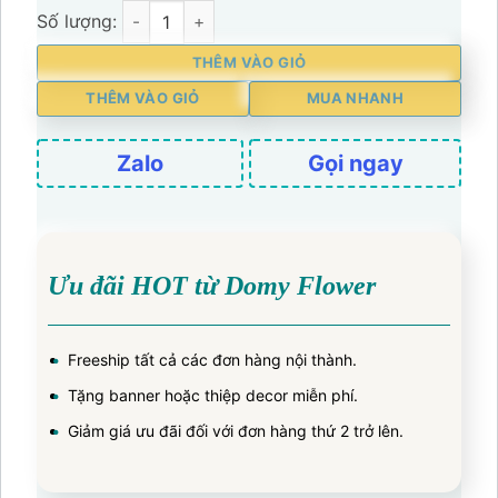
GIỎ HOA CHÚC MỪNG THIẾT KẾ TONE HỒNG CAM MIX HOA
THÊM VÀO GIỎ
THÊM VÀO GIỎ
MUA NHANH
Zalo
Gọi ngay
Ưu đãi HOT từ Domy Flower
Freeship tất cả các đơn hàng nội thành.
Tặng banner hoặc thiệp decor miễn phí.
Giảm giá ưu đãi đối với đơn hàng thứ 2 trở lên.