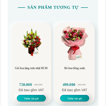
SẢN PHẨM TƯƠNG TỰ
Giỏ hoa tặng sinh nhật HCM
Bó hoa hồng xuân
750.000
499.000
800.000
599.000
Giá
Giá
Giá
Giá
Đã bao gồm VAT
Đã bao gồm VAT
gốc
hiện
gốc
hiện
là:
tại
là:
tại
Thêm vào giỏ
Thêm vào giỏ
800.000.
là:
599.000.
là: