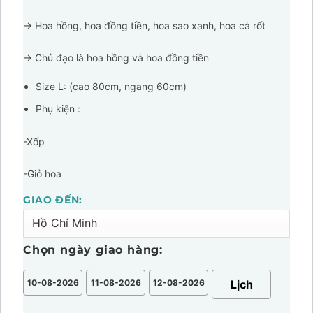
1.800.000.
-> Hoa hồng, hoa đồng tiền, hoa sao xanh, hoa cà rốt
-> Chủ đạo là hoa hồng và hoa đồng tiền
Size L: (cao 80cm, ngang 60cm)
Phụ kiện :
-Xốp
-Giỏ hoa
GIAO ĐẾN:
Chọn ngày giao hàng:
10-08-2026
11-08-2026
12-08-2026