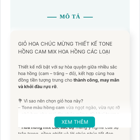
MÔ TẢ
GIỎ HOA CHÚC MỪNG THIẾT KẾ TONE
HỒNG CAM MIX HOA HỒNG CÁC LOẠI
Thiết kế nổi bật với sự hòa quyện giữa nhiều sắc
hoa hồng (cam – trắng – đỏ), kết hợp cùng hoa
đồng tiền tượng trưng cho
thành công, may mắn
và khởi đầu rực rỡ
.
💐 Vì sao nên chọn giỏ hoa này?
–
Tone màu hồng cam
vừa ngọt ngào, vừa rực rỡ
– phù hợp cho mọi dịp chúc mừng: từ khai trương,
tân gia, sinh nhật đến tri ân khách hàng.
XEM THÊM
–
Hoa hồng mix các sắc độ
mang ý nghĩa của sự
trân trọng, nồng nhiệt và lời chúc phúc tốt đẹp.