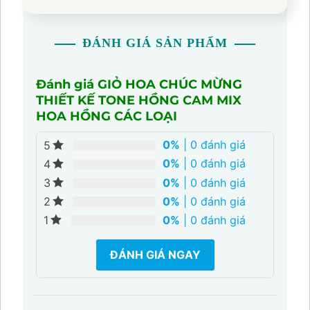
–
Hoa đồng tiền
đại diện cho may mắn, tài lộc –
gửi gắm lời chúc vững vàng và thành công lâu dài.
– Thiết kế được cân đối chỉn chu, hiện đại, nổi bật
ĐÁNH GIÁ SẢN PHẨM
trong mọi không gian – từ văn phòng đến tiệc
chúc mừng.
Đánh giá GIỎ HOA CHÚC MỪNG
🎯
Thích hợp tặng trong các dịp:
THIẾT KẾ TONE HỒNG CAM MIX
✨ Khai trương – Tân gia
HOA HỒNG CÁC LOẠI
✨Gửi lời cảm ơn đối tác – tri ân khách hàng
0%
| 0 đánh giá
5
0%
| 0 đánh giá
4
0%
| 0 đánh giá
3
0%
| 0 đánh giá
2
0%
| 0 đánh giá
1
ĐÁNH GIÁ NGAY