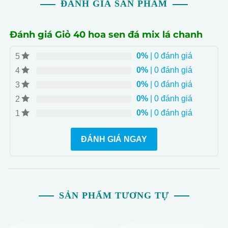
ĐÁNH GIÁ SẢN PHẨM
- Tư Vấn Chuyên Nghiệp: Đội ngũ nghệ nhân tại DOMY
FLOWER sẽ tư vấn các mẫu hoa đang nở rộ để giúp
bạn chọn lựa sản phẩm phù hợp nhất.
Đánh giá Giỏ 40 hoa sen đá mix lá chanh
- Sự Quyến Rũ và Tinh Tế: Giỏ hoa sen đá mix lá chanh
0%
| 0 đánh giá
5
mang đến không gian ấm áp và quyến rũ, tạo nên một
0%
| 0 đánh giá
bức tranh thiên nhiên trong nhà bạn.
4
- Tặng Banner và Thiệp Decor Miễn Phí: Để tạo thêm
0%
| 0 đánh giá
3
không gian trang trí đẹp mắt và ấn tượng.
0%
| 0 đánh giá
2
0%
| 0 đánh giá
1
ĐÁNH GIÁ NGAY
SẢN PHẨM TƯƠNG TỰ