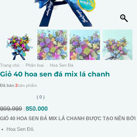
Trang chủ
Phân loại
Hoa Sen Đá
Giỏ 40 hoa sen đá mix lá chanh
Đã bán:
2
sản phẩm
( 0 )
999.999
Giá
850.000
Giá
gốc
hiện
0
GIỎ 40 HOA SEN ĐÁ MIX LÁ CHANH ĐƯỢC TẠO NÊN BỞI
là:
tại
out
of
999.999.
là:
Hoa Sen Đỏ.
5
850.000.