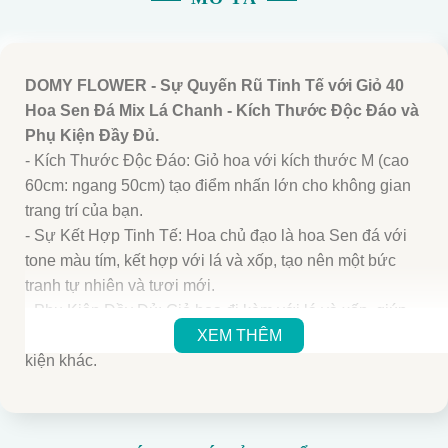
DOMY FLOWER - Sự Quyến Rũ Tinh Tế với Giỏ 40
Hoa Sen Đá Mix Lá Chanh - Kích Thước Độc Đáo và
Phụ Kiện Đầy Đủ.
- Kích Thước Độc Đáo: Giỏ hoa với kích thước M (cao
60cm: ngang 50cm) tạo điểm nhấn lớn cho không gian
trang trí của bạn.
- Sự Kết Hợp Tinh Tế: Hoa chủ đạo là hoa Sen đá với
tone màu tím, kết hợp với lá và xốp, tạo nên một bức
tranh tự nhiên và tươi mới.
- Phụ Kiện Đầy Đủ: Giỏ hoa đi kèm với lá và xốp, giúp
bạn dễ dàng trang trí mà không cần tìm kiếm các phụ
XEM THÊM
kiện khác.
- Giao Hàng Nhanh Chóng: Giao hàng trong vòng 1 giờ
tại Nội Thành TP.HCM, đảm bảo giỏ hoa luôn tươi mới
khi đến tay bạn.