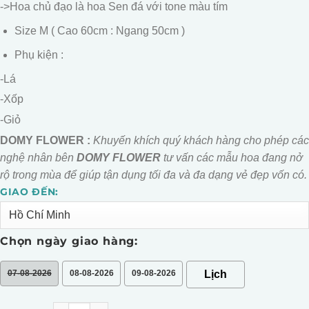
->Hoa chủ đạo là hoa Sen đá với tone màu tím
Size M ( Cao 60cm : Ngang 50cm )
Phụ kiện :
-Lá
-Xốp
-Giỏ
DOMY FLOWER :
Khuyến khích quý khách hàng cho phép các
nghệ nhân bên
DOMY FLOWER
tư vấn các mẫu hoa đang nở
rộ trong mùa để giúp tận dụng tối đa và đa dạng vẻ đẹp vốn có.
GIAO ĐẾN:
Alternative:
Chọn ngày giao hàng:
07-08-2026
08-08-2026
09-08-2026