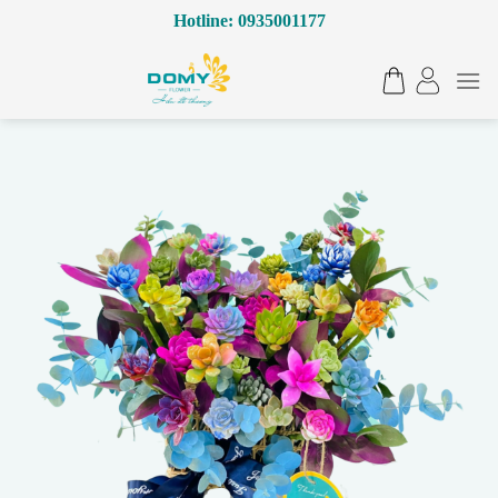
Bỏ
Hotline: 0935001177
qua
nội
dung