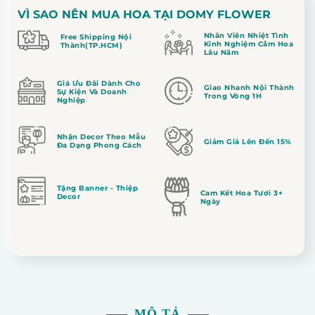
VÌ SAO NÊN MUA HOA TẠI DOMY FLOWER
Nhân Viên Nhiệt Tình
Free Shipping Nội
Kinh Nghiệm Cắm Hoa
Thành(TP.HCM)
Lâu Năm
Giá Ưu Đãi Dành Cho
Giao Nhanh Nội Thành
Sự Kiện Và Doanh
Trong Vòng 1H
Nghiệp
Nhận Decor Theo Mẫu
Giảm Giá Lên Đến 15%
Đa Dạng Phong Cách
Tặng Banner - Thiệp
Cam Kết Hoa Tươi 3+
Decor
Ngày
MÔ TẢ