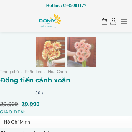
Bỏ
Hotline: 0935001177
qua
nội
dung
Trang chủ
Phân loại
Hoa Cành
Đồng tiền cánh xoăn
( 0 )
20.000
Giá
10.000
Giá
gốc
hiện
0
GIAO ĐẾN:
Alternative:
là:
tại
out
of
20.000.
là:
5
10.000.