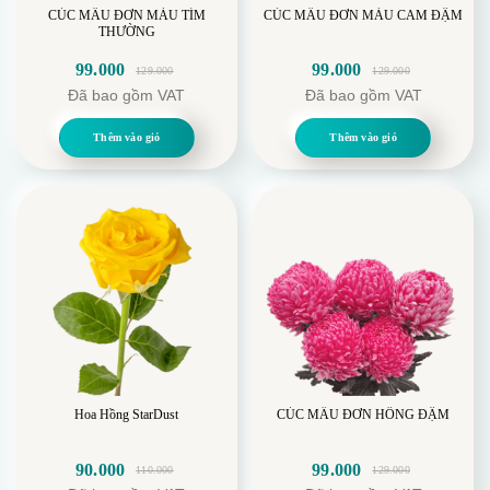
CÚC MẪU ĐƠN MÀU TÍM
CÚC MẪU ĐƠN MÀU CAM ĐẬM
THƯỜNG
99.000
99.000
129.000
129.000
Giá
Giá
Giá
Giá
Đã bao gồm VAT
Đã bao gồm VAT
gốc
hiện
gốc
hiện
là:
tại
là:
tại
Thêm vào giỏ
Thêm vào giỏ
129.000.
là:
129.000.
là:
99.000.
99.000.
Hoa Hồng StarDust
CÚC MẪU ĐƠN HỒNG ĐẬM
90.000
99.000
110.000
129.000
Giá
Giá
Giá
Giá