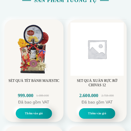
SẢN PHẨM TƯƠNG TỰ
SÉT QUÀ TẾT BÁNH MAJESTIC
SET QUÀ XUÂN RỰC RỠ
CHIVAS 12
999.000
2.600.000
1.099.000
2.759.000
Giá
Giá
Giá
Giá
Đã bao gồm VAT
Đã bao gồm VAT
gốc
hiện
gốc
hiện
là:
tại
là:
tại
Thêm vào giỏ
Thêm vào giỏ
1.099.000.
là:
2.759.000.
là:
999.000.
2.600.000.
Chậu Hoa Trưng Tết Đào Đông Chậu Nhỏ từ Domy