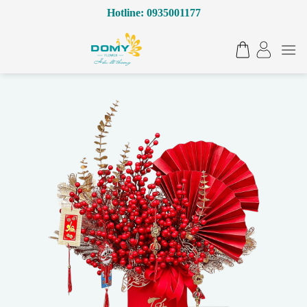
Bỏ
Hotline: 0935001177
qua
nội
dung