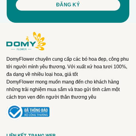
miễn phí, Ưu đãi chậu hoa, Quà tặng Tết, Phong cách
Tết, Mẫu hoa mùa.
Những người muốn tìm kiếm một sản phẩm trang trí độc
đáo và đẳng cấp cho không gian Tết của mình.
Hoa tươi 100%, chất lượng đảm bảo.
Kích thước M phù hợp với mọi không gian.
Tư vấn chọn hoa theo mùa.
DomyFlower chuyên cung cấp các bó hoa đẹp, công phu
Giao hàng nhanh chóng, đúng hẹn.
tới người mình yêu thương. Với xuất xứ hoa tươi 100%,
Ưu đãi và quà tặng hấp dẫn.
đa dạng về nhiều loại hoa, giá tốt
Cam kết chất lượng và sự hài lòng của khách hàng.
DomyFlower mong muốn mang đến cho khách hàng
những trải nghiệm mua sắm và trao gửi tình cảm một
cách trọn vẹn đến người thân thương yêu
LIÊN KẾT TRANG WEB