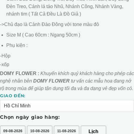
Đèn Treo, Cánh lá táo Nhũ, Nhánh Công, Nhánh Vàng,
nhánh tim ( Tất Cả Đều Là Đồ Giả )
->Chủ đạo là Cành Đào Đông với tone màu đỏ
Size M ( Cao 60cm : Ngang 50cm )
Phụ kiện :
-Hộp
-xốp
DOMY FLOWER :
Khuyến khích quý khách hàng cho phép các
nghệ nhân bên
DOMY FLOWER
tư vấn các mẫu hoa đang nở
rộ trong mùa để giúp tận dụng tối đa và đa dạng vẻ đẹp vốn có.
GIAO ĐẾN:
Alternative:
Chọn ngày giao hàng:
09-08-2026
10-08-2026
11-08-2026