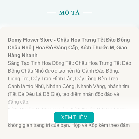
MÔ TẢ
Domy Flower Store - Chậu Hoa Trưng Tết Đào Đông
Chậu Nhỏ | Hoa Đỏ Đẳng Cấp, Kích Thước M, Giao
Hàng Nhanh
Sáng Tạo Tinh Hoa Đông Tết: Chậu Hoa Trưng Tết Đào
Đông Chậu Nhỏ được tạo nên từ Cành Đào Đông,
Liễng Tre, Dây Trao Hình Lân, Dây Lồng Đèn Treo,
Cánh lá táo Nhũ, Nhánh Công, Nhánh Vàng, nhánh tim
(Tất Cả Đều Là Đồ Giả), tạo điểm nhấn độc đáo và
đẳng cấp.
Kích Thước M, Ưu Đãi Lớn: Kích thước M (Cao 60cm :
Ngang 50cm) phù hợp cho mọi không gian, làm nổi bật
XEM THÊM
không gian trang trí của bạn. Hộp và Xốp kèm theo đảm
bảo an toàn khi vận chuyển.