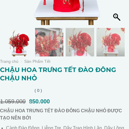
Trang chủ
Sản Phẩm Tết
CHẬU HOA TRƯNG TẾT ĐÀO ĐÔNG
CHẬU NHỎ
( 0 )
1.059.000
Giá
850.000
Giá
gốc
hiện
0
CHẬU HOA TRƯNG TẾT ĐÀO ĐÔNG CHẬU NHỎ ĐƯỢC
là:
tại
out
of
TẠO NÊN BỞI
1.059.000.
là:
5
850.000.
Cành Đào Đông, Liễng Tre, Dây Trao Hình Lân, Dây Lồng