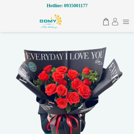
Bỏ
Hotline: 0935001177
qua
nội
dung