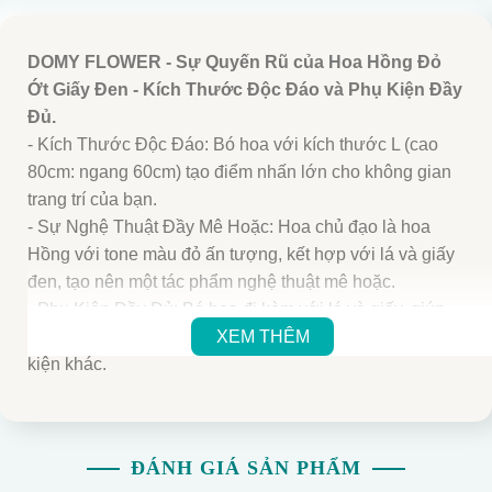
DOMY FLOWER - Sự Quyến Rũ của Hoa Hồng Đỏ
Ớt Giấy Đen - Kích Thước Độc Đáo và Phụ Kiện Đầy
Đủ.
- Kích Thước Độc Đáo: Bó hoa với kích thước L (cao
80cm: ngang 60cm) tạo điểm nhấn lớn cho không gian
trang trí của bạn.
- Sự Nghệ Thuật Đầy Mê Hoặc: Hoa chủ đạo là hoa
Hồng với tone màu đỏ ấn tượng, kết hợp với lá và giấy
đen, tạo nên một tác phẩm nghệ thuật mê hoặc.
- Phụ Kiện Đầy Đủ: Bó hoa đi kèm với lá và giấy, giúp
bạn dễ dàng trang trí mà không cần tìm kiếm các phụ
XEM THÊM
kiện khác.
- Giao Hàng Nhanh Chóng: Giao hàng trong vòng 1 giờ
tại Nội Thành TP.HCM, đảm bảo bó hoa luôn tươi mới
khi đến tay bạn.
ĐÁNH GIÁ SẢN PHẨM
- Tư Vấn Chuyên Nghiệp: Đội ngũ nghệ nhân tại DOMY