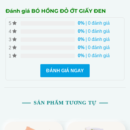
FLOWER sẽ tư vấn các mẫu hoa đang nở rộ để giúp
bạn chọn lựa sản phẩm phù hợp nhất.
Đánh giá BÓ HỒNG ĐỎ ỚT GIẤY ĐEN
- Sự Quyến Rũ và Mê Hoặc: Bó hoa hồng đỏ ấn tượng
0%
| 0 đánh giá
5
mang đến không gian ấm áp và quyến rũ, tạo nên một
0%
| 0 đánh giá
bức tranh thiên nhiên trong nhà bạn.
4
- Tặng Banner và Thiệp Decor Miễn Phí: Để tạo thêm
0%
| 0 đánh giá
3
không gian trang trí đẹp mắt và ấn tượng.
0%
| 0 đánh giá
2
0%
| 0 đánh giá
1
ĐÁNH GIÁ NGAY
SẢN PHẨM TƯƠNG TỰ