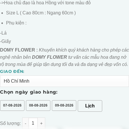
->Hoa chủ đạo là hoa Hồng với tone màu đỏ
Size L ( Cao 80cm : Ngang 60cm )
Phụ kiện :
-Lá
-Giấy
DOMY FLOWER :
Khuyến khích quý khách hàng cho phép các
nghệ nhân bên
DOMY FLOWER
tư vấn các mẫu hoa đang nở
rộ trong mùa để giúp tận dụng tối đa và đa dạng vẻ đẹp vốn có.
GIAO ĐẾN:
Alternative:
Chọn ngày giao hàng:
07-08-2026
08-08-2026
09-08-2026
BÓ HỒNG ĐỎ ỚT GIẤY ĐEN số lượng