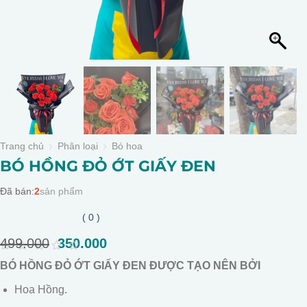
Trang chủ
Phân loại
Bó hoa
BÓ HỒNG ĐỎ ỚT GIẤY ĐEN
Đã bán:
2
sản phẩm
( 0 )
499.000
Giá
350.000
Giá
gốc
hiện
0
BÓ HỒNG ĐỎ ỚT GIẤY ĐEN ĐƯỢC TẠO NÊN BỞI
là:
tại
out
of
499.000.
là:
Hoa Hồng.
5
350.000.