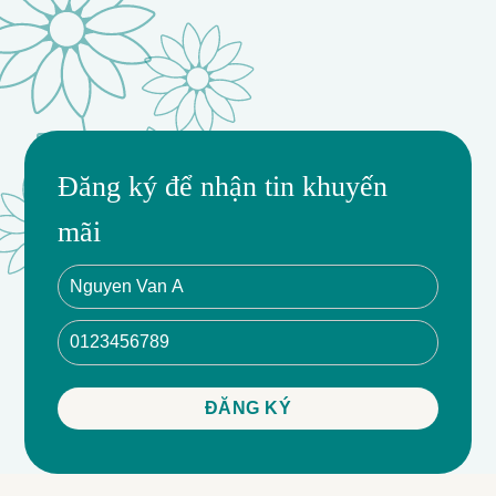
Đăng ký để nhận tin khuyến
mãi
- Sự quyến rũ và mê hoặc của bó hoa hồng đỏ ấn tượng
- Kích thước L (cao 80cm: ngang 60cm)
- Phụ kiện đầy đủ: lá và giấy đen
- Giao hàng nhanh chóng trong vòng 1 giờ tại Nội
Thành TP.HCM
- Tư vấn chuyên nghiệp từ DOMY FLOWER
- Tặng banner và thiệp decor miễn phí