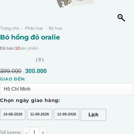
Trang chủ
Phân loại
Bó hoa
Bó hồng đỏ oralie
Đã bán:
12
sản phẩm
( 0 )
399.000
Giá
300.000
Giá
gốc
hiện
0
GIAO ĐẾN:
Alternative:
là:
tại
out
of
399.000.
là:
5
300.000.
Chọn ngày giao hàng:
10-08-2026
11-08-2026
12-08-2026
Bó hồng đỏ oralie số lượng