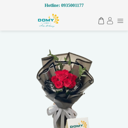
Bỏ
Hotline: 0935001177
qua
nội
dung