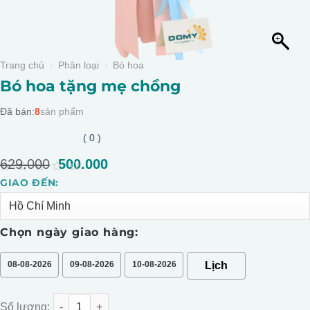
Trang chủ
Phân loại
Bó hoa
Bó hoa tặng mẹ chồng
Đã bán:
8
sản phẩm
( 0 )
629.000
Giá
500.000
Giá
gốc
hiện
0
GIAO ĐẾN:
Alternative:
là:
tại
out
of
629.000.
là:
5
500.000.
Chọn ngày giao hàng:
08-08-2026
09-08-2026
10-08-2026
Bó hoa tặng mẹ chồng số lượng