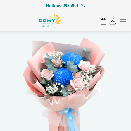
Bỏ
Hotline: 0935001177
qua
nội
dung