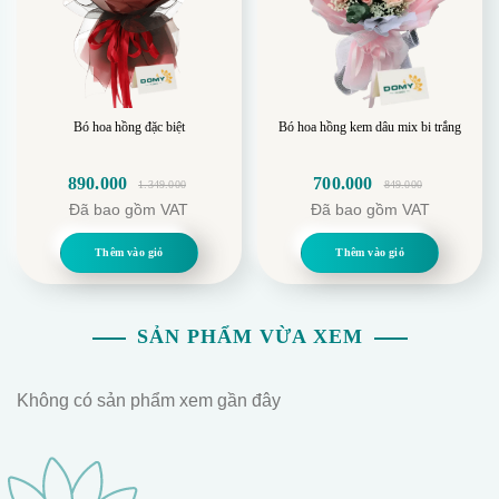
Bó hoa cúc xanh có thể được tặng để chúc mừng
cho những bước tiến mới, như việc tốt nghiệp, khởi
nghiệp hay bắt đầu một giai đoạn mới trong cuộc sống.
Bó hoa hồng đặc biệt
Bó hoa hồng kem dâu mix bi trắng
890.000
700.000
1.349.000
849.000
Giá
Giá
Giá
Giá
Đã bao gồm VAT
Đã bao gồm VAT
gốc
hiện
gốc
hiện
là:
tại
là:
tại
Thêm vào giỏ
Thêm vào giỏ
1.349.000.
là:
849.000.
là:
890.000.
700.000.
SẢN PHẨM VỪA XEM
Không có sản phẩm xem gần đây