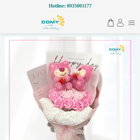
Bỏ
Hotline: 0935001177
qua
nội
dung