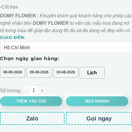
-Cốt hoa
DOMY FLOWER :
Khuyến khích quý khách hàng cho phép các
nghệ nhân bên
DOMY FLOWER
tư vấn các mẫu hoa đang nở
rộ trong mùa để giúp tận dụng tối đa và đa dạng vẻ đẹp vốn có.
GIAO ĐẾN:
Alternative:
Chọn ngày giao hàng:
08-08-2026
09-08-2026
10-08-2026
BÓ HOA SÁP HỒNG MIX GẤU DÂU số lượng
THÊM VÀO GIỎ
MUA NHANH
Zalo
Gọi ngay