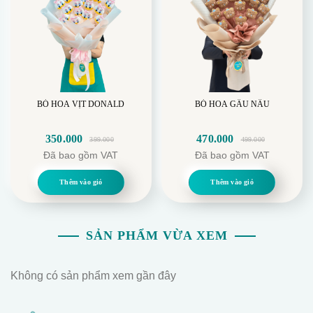
BÓ HOA VỊT DONALD
BÓ HOA GẤU NÂU
350.000
470.000
399.000
499.000
Giá
Giá
Giá
Giá
Đã bao gồm VAT
Đã bao gồm VAT
gốc
hiện
gốc
hiện
là:
tại
là:
tại
Thêm vào giỏ
Thêm vào giỏ
399.000.
là:
499.000.
là:
350.000.
470.000.
SẢN PHẨM VỪA XEM
Không có sản phẩm xem gần đây