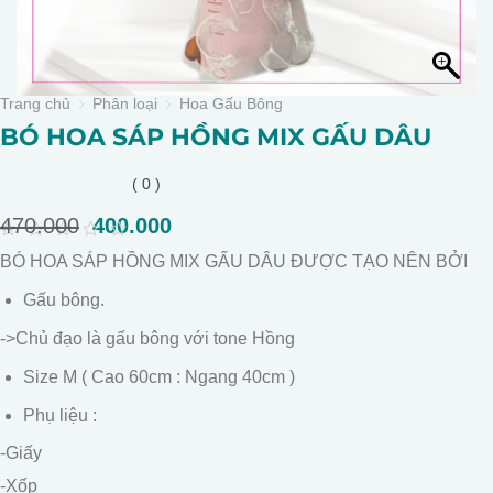
Trang chủ
Phân loại
Hoa Gấu Bông
BÓ HOA SÁP HỒNG MIX GẤU DÂU
( 0 )
470.000
Giá
400.000
Giá
gốc
hiện
0
BÓ HOA SÁP HỒNG MIX GẤU DÂU ĐƯỢC TẠO NÊN BỞI
là:
tại
out
of
470.000.
là:
Gấu bông.
5
400.000.
->Chủ đạo là gấu bông với tone Hồng
Size M ( Cao 60cm : Ngang 40cm )
Phụ liệu :
-Giấy
-Xốp