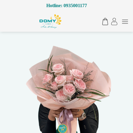
Bỏ
Hotline: 0935001177
qua
nội
dung