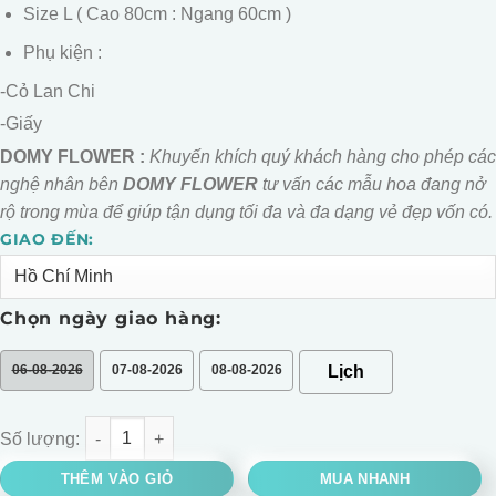
Size L ( Cao 80cm : Ngang 60cm )
Phụ kiện :
-Cỏ Lan Chi
-Giấy
DOMY FLOWER :
Khuyến khích quý khách hàng cho phép các
nghệ nhân bên
DOMY FLOWER
tư vấn các mẫu hoa đang nở
rộ trong mùa để giúp tận dụng tối đa và đa dạng vẻ đẹp vốn có.
GIAO ĐẾN:
Alternative:
Chọn ngày giao hàng:
06-08-2026
07-08-2026
08-08-2026
BÓ HOA OHARA HỒNG MIX SAO TÍM số lượng
THÊM VÀO GIỎ
MUA NHANH