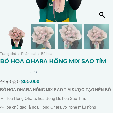
Trang chủ
Phân loại
Bó hoa
BÓ HOA OHARA HỒNG MIX SAO TÍM
( 0 )
449.000
Giá
300.000
Giá
gốc
hiện
0
BÓ HOA OHARA HỒNG MIX SAO TÍM ĐƯỢC TẠO NÊN BỞI
là:
tại
out
of
449.000.
là:
Hoa Hồng Ohara, hoa Bông Bi, hoa Sao Tím.
5
300.000.
->Hoa chủ đạo là hoa Hồng Ohara với tone màu hồng