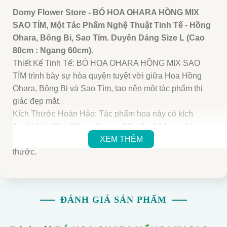
Domy Flower Store - BÓ HOA OHARA HỒNG MIX
SAO TÍM, Một Tác Phẩm Nghệ Thuật Tinh Tế - Hồng
Ohara, Bông Bi, Sao Tím. Duyên Dáng Size L (Cao
80cm : Ngang 60cm).
Thiết Kế Tinh Tế: BÓ HOA OHARA HỒNG MIX SAO
TÍM trình bày sự hòa quyện tuyệt vời giữa Hoa Hồng
Ohara, Bông Bi và Sao Tím, tạo nên một tác phẩm thị
giác đẹp mắt.
Kích Thước Hoàn Hảo: Tác phẩm hoa này có kích
thước lớn (Cao 80cm : Ngang 60cm), phù hợp cho
nhiều độ tuổi. Lựa chọn từ nhiều biến thể màu sắc/ kích
XEM THÊM
thước.
Sự Đa Dạng Với Nhiều Loại Hoa: Bao gồm một lượng
lớn các loại hoa, mang lại không gian sáng tạo cho
nhiều hoạt động khác nhau. Hoàn hảo cho các từ khóa
ĐÁNH GIÁ SẢN PHẨM
cụ thể và khuyến khích phát triển kỹ năng cho mọi độ
tuổi.