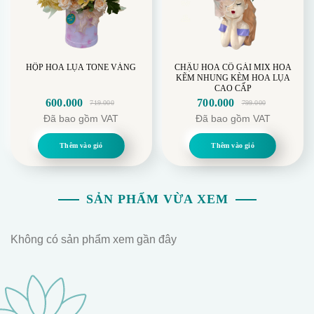
HỘP HOA LỤA TONE VÀNG
CHẬU HOA CÔ GÁI MIX HOA
KẼM NHUNG KÈM HOA LỤA
CAO CẤP
600.000
700.000
719.000
799.000
Giá
Giá
Giá
Giá
Đã bao gồm VAT
Đã bao gồm VAT
gốc
hiện
gốc
hiện
là:
tại
là:
tại
Thêm vào giỏ
Thêm vào giỏ
719.000.
là:
799.000.
là:
600.000.
700.000.
SẢN PHẨM VỪA XEM
Không có sản phẩm xem gần đây