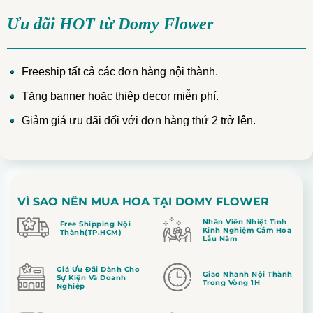
Ưu đãi HOT từ Domy Flower
Freeship tất cả các đơn hàng nội thành.
Tặng banner hoặc thiệp decor miễn phí.
Giảm giá ưu đãi đối với đơn hàng thứ 2 trở lên.
VÌ SAO NÊN MUA HOA TẠI DOMY FLOWER
Nhân Viên Nhiệt Tình
Free Shipping Nội
Kinh Nghiệm Cắm Hoa
Thành(TP.HCM)
Lâu Năm
Giá Ưu Đãi Dành Cho
Giao Nhanh Nội Thành
Sự Kiện Và Doanh
Trong Vòng 1H
Nghiệp