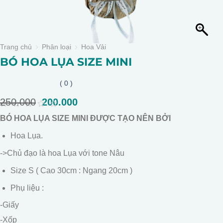
Trang chủ
Phân loại
Hoa Vải
BÓ HOA LỤA SIZE MINI
( 0 )
250.000
Giá
200.000
Giá
gốc
hiện
0
BÓ HOA LỤA SIZE MINI ĐƯỢC TẠO NÊN BỞI
là:
tại
out
of
250.000.
là:
Hoa Lụa.
5
200.000.
->Chủ đạo là hoa Lụa với tone Nâu
Size S ( Cao 30cm : Ngang 20cm )
Phụ liệu :
-Giấy
-Xốp