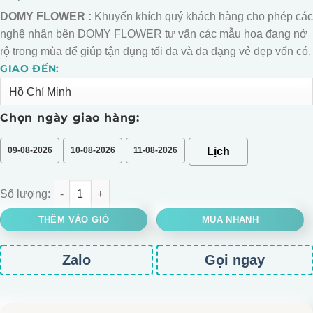
DOMY FLOWER :
Khuyến khích quý khách hàng cho phép các
nghệ nhân bên DOMY FLOWER tư vấn các mẫu hoa đang nở
rộ trong mùa để giúp tận dụng tối đa và đa dạng vẻ đẹp vốn có.
GIAO ĐẾN:
Alternative:
Chọn ngày giao hàng:
09-08-2026
10-08-2026
11-08-2026
BÓ HOA LỤA SIZE MINI số lượng
THÊM VÀO GIỎ
MUA NHANH
Zalo
Gọi ngay