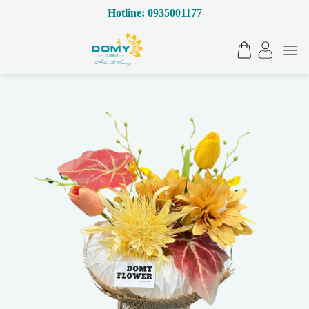
Bỏ
Hotline: 0935001177
qua
nội
dung