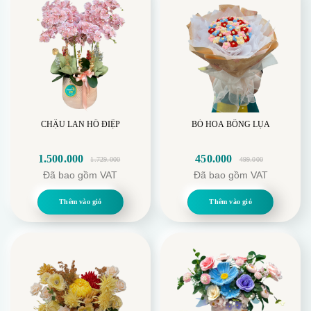
CHẬU LAN HỒ ĐIỆP
BÓ HOA BÔNG LỤA
1.500.000
450.000
1.729.000
499.000
Giá
Giá
Giá
Giá
Đã bao gồm VAT
Đã bao gồm VAT
gốc
hiện
gốc
hiện
là:
tại
là:
tại
Thêm vào giỏ
Thêm vào giỏ
1.729.000.
là:
499.000.
là:
1.500.000.
450.000.