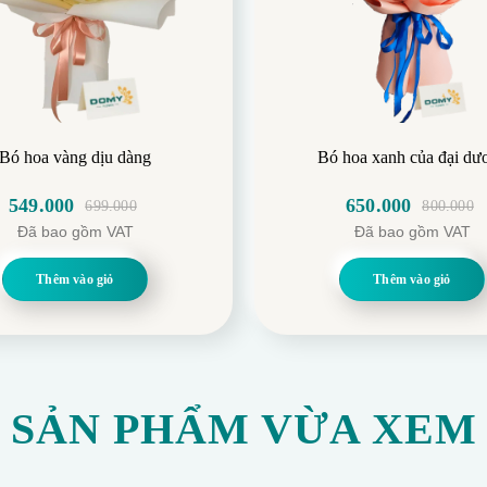
Bó hoa vàng dịu dàng
Bó hoa xanh của đại dư
549.000
650.000
699.000
800.000
Giá
Giá
Giá
Giá
Đã bao gồm VAT
Đã bao gồm VAT
gốc
hiện
gốc
hiện
là:
tại
là:
tại
Thêm vào giỏ
Thêm vào giỏ
699.000.
là:
800.000.
là:
549.000.
650.000.
SẢN PHẨM VỪA XEM