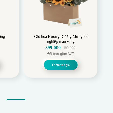
ơng
Giỏ hoa Hướng Dương Mừng tốt
nghiệp màu vàng
399.000
499.000
Giá
Giá
Đã bao gồm VAT
gốc
hiện
là:
tại
Thêm vào giỏ
499.000.
là:
399.000.