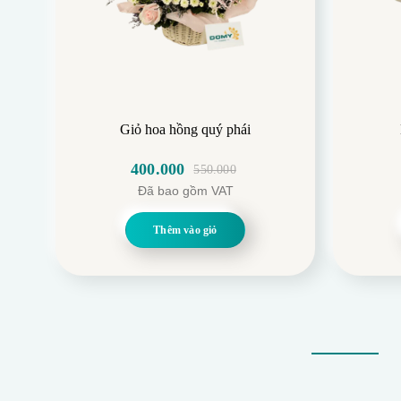
Giỏ hoa hồng quý phái
400.000
550.000
Giá
Giá
Đã bao gồm VAT
gốc
hiện
là:
tại
Thêm vào giỏ
550.000.
là:
400.000.