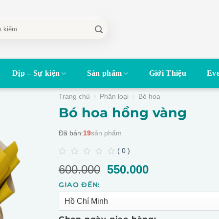
Dịp – Sự kiện
Sản phẩm
Giới Thiệu
Eve
Trang chủ
Phân loại
Bó hoa
Bó hoa hồng vàng
Đã bán:
19
sản phẩm
( 0 )
0
600.000
Giá
550.000
Giá
out
of
gốc
hiện
5
GIAO ĐẾN:
Alternative:
là:
tại
600.000.
là:
550.000.