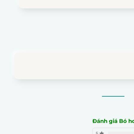
Đánh giá Bó h
5