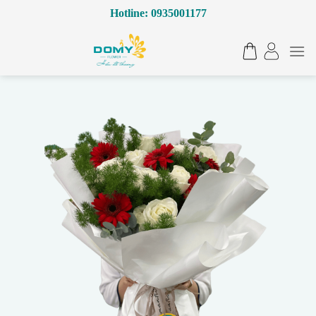
Bỏ
Hotline: 0935001177
qua
nội
dung