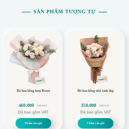
SẢN PHẨM TƯƠNG TỰ
Bó hoa hồng kem Rosse
Bó hoa hồng nhỏ xinh đẹp
469.000
350.000
699.000
599.000
Giá
Giá
Giá
Giá
Đã bao gồm VAT
Đã bao gồm VAT
gốc
hiện
gốc
hiện
là:
tại
là:
tại
Thêm vào giỏ
Thêm vào giỏ
699.000.
là:
599.000.
là: