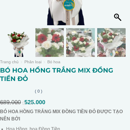
Trang chủ
Phân loại
Bó hoa
BÓ HOA HỒNG TRẮNG MIX ĐỒNG
TIỀN ĐỎ
( 0 )
689.000
Giá
525.000
Giá
gốc
hiện
0
BÓ HOA HỒNG TRẮNG MIX ĐỒNG TIỀN ĐỎ ĐƯỢC TẠO
là:
tại
out
of
NÊN BỞI
689.000.
là:
5
525.000.
Hoa Hồng, hoa Đồng Tiền.