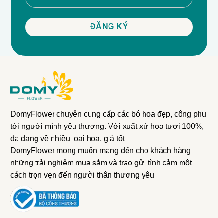
- Hoa tươi sáng tạo
DomyFlower chuyên cung cấp các bó hoa đẹp, công phu
- Kích thước L (Cao 80cm : Ngang 60cm)
tới người mình yêu thương. Với xuất xứ hoa tươi 100%,
- Thơm ngát và lâu phai
đa dạng về nhiều loại hoa, giá tốt
- Miễn phí giao hàng nội thành
DomyFlower mong muốn mang đến cho khách hàng
- Tặng banner hoặc thiệp decor miễn phí
những trải nghiệm mua sắm và trao gửi tình cảm một
- Giảm giá lên đến 15%
cách trọn vẹn đến người thân thương yêu
- Tư vấn chuyên nghiệp từ nghệ nhân hoa của DOMY
FLOWER