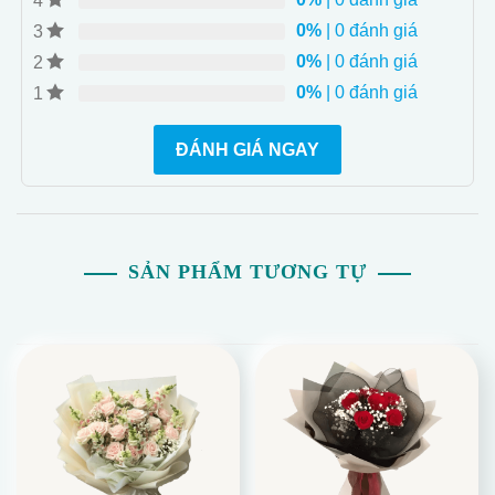
4
0%
| 0 đánh giá
3
0%
| 0 đánh giá
2
0%
| 0 đánh giá
1
- Sắc Màu Hồng Tươi Mới: Bó hoa hồng kem nhí mix
ĐÁNH GIÁ NGAY
cát tường với hoa hồng làm chủ đạo và tone màu hồng
tươi mới.
- Kích Thước Ưu Việt: Lớn, với chiều cao 80cm và
chiều ngang 60cm, làm cho bó hoa này nổi bật.
- Đa Dạng Phụ Kiện: Bó hoa đi kèm với lá và giấy Domy
SẢN PHẨM TƯƠNG TỰ
Flower để tạo thêm sự đa dạng và tinh tế.
- Tượng Trưng Tình Yêu: Màu hồng tượng trưng cho
tình yêu hồn nhiên và trong sáng, phù hợp cho nhiều
dịp.
- Giao Hàng Nhanh: Vận chuyển trong vòng 1 giờ tại Hồ
Chí Minh.
- Tôn Vinh Tình Yêu: Món quà tượng trưng cho tình yêu
và ngày đặt biệt.