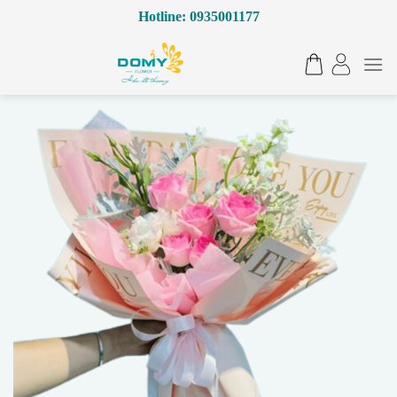
Bỏ
Hotline: 0935001177
qua
nội
dung