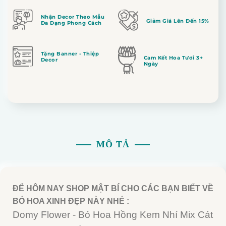
Nhận Decor Theo Mẫu
Giảm Giá Lên Đến 15%
Đa Dạng Phong Cách
Tặng Banner - Thiệp
Cam Kết Hoa Tươi 3+
Decor
Ngày
MÔ TẢ
ĐỂ HÔM NAY SHOP MẬT BÍ CHO CÁC BẠN BIẾT VỀ
BÓ HOA XINH ĐẸP NÀY NHÉ :
Domy Flower - Bó Hoa Hồng Kem Nhí Mix Cát