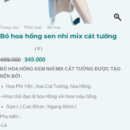
Trang chủ
Phân loại
Bó hoa
Bó hoa hồng sen nhí mix cát tường
( 0 )
499.000
Giá
349.000
Giá
gốc
hiện
0
BÓ HOA HỒNG KEM NHÍ MIX CÁT TƯỜNG ĐƯỢC TẠO
là:
tại
out
of
NÊN BỞI :
499.000.
là:
5
349.000.
Hoa Phi Yến , hoa Cat Tường, hoa Hồng.
->Hoa chủ đạo là hoa Hồng với tone màu hồng
Size L ( Cao 80cm : Ngang 60cm )
Phụ kiện :
-Lá