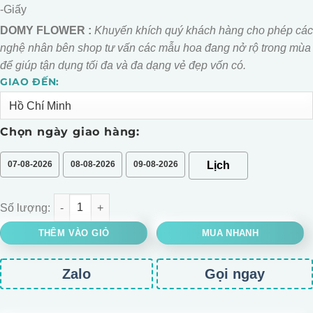
-Giấy
DOMY FLOWER :
Khuyến khích quý khách hàng cho phép các
nghệ nhân bên shop tư vấn các mẫu hoa đang nở rộ trong mùa
để giúp tận dụng tối đa và đa dạng vẻ đẹp vốn có.
GIAO ĐẾN:
Alternative:
Chọn ngày giao hàng:
07-08-2026
08-08-2026
09-08-2026
Bó hoa hồng sen nhí mix cát tường số lượng
THÊM VÀO GIỎ
MUA NHANH
Zalo
Gọi ngay