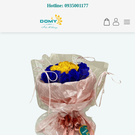
Bỏ
Hotline: 0935001177
qua
nội
dung