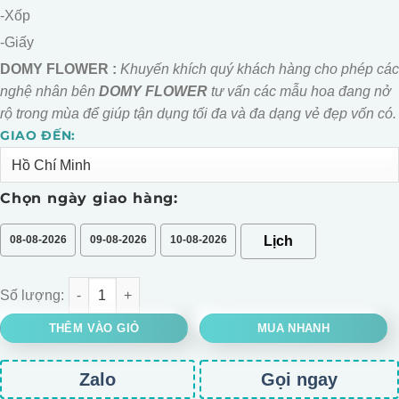
-Xốp
-Giấy
DOMY FLOWER :
Khuyến khích quý khách hàng cho phép các
nghệ nhân bên
DOMY FLOWER
tư vấn các mẫu hoa đang nở
rộ trong mùa để giúp tận dụng tối đa và đa dạng vẻ đẹp vốn có.
GIAO ĐẾN:
Alternative:
Chọn ngày giao hàng:
08-08-2026
09-08-2026
10-08-2026
BÓ HOA HỒNG SÁP TONE XANH VÀNG MINI số lượng
THÊM VÀO GIỎ
MUA NHANH
Zalo
Gọi ngay