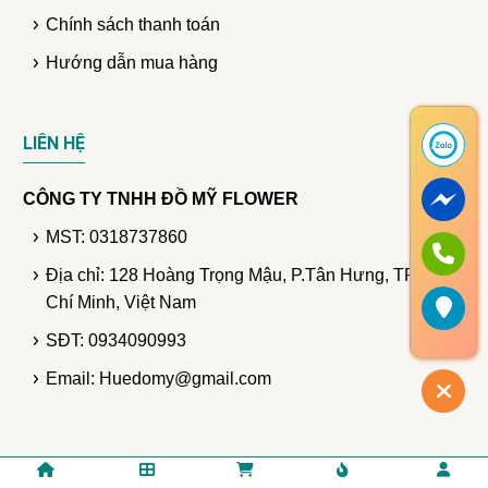
Chính sách thanh toán
Hướng dẫn mua hàng
LIÊN HỆ
CÔNG TY TNHH ĐỒ MỸ FLOWER
MST: 0318737860
Địa chỉ: 128 Hoàng Trọng Mậu, P.Tân Hưng, TP. Hồ
Chí Minh, Việt Nam
SĐT: 0934090993
Email: Huedomy@gmail.com
© Bản quyền thuộc DomyFlower