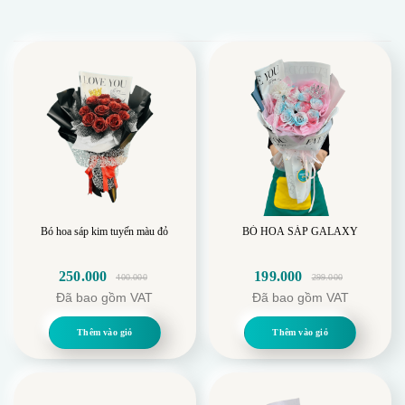
Bó hoa sáp kim tuyến màu đỏ
BÓ HOA SÁP GALAXY
250.000
199.000
400.000
299.000
Giá
Giá
Giá
Giá
Đã bao gồm VAT
Đã bao gồm VAT
gốc
hiện
gốc
hiện
là:
tại
là:
tại
Thêm vào giỏ
Thêm vào giỏ
400.000.
là:
299.000.
là:
250.000.
199.000.