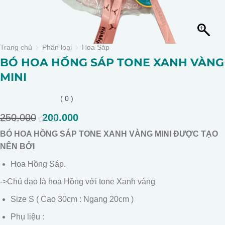
Trang chủ
Phân loại
Hoa Sáp
BÓ HOA HỒNG SÁP TONE XANH VÀNG
MINI
( 0 )
250.000
Giá
200.000
Giá
gốc
hiện
0
BÓ HOA HỒNG SÁP TONE XANH VÀNG MINI ĐƯỢC TẠO
là:
tại
out
of
NÊN BỞI
250.000.
là:
5
200.000.
Hoa Hồng Sáp.
->Chủ đạo là hoa Hồng với tone Xanh vàng
Size S ( Cao 30cm : Ngang 20cm )
Phụ liệu :