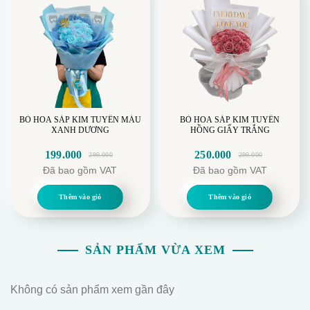
BÓ HOA SÁP KIM TUYẾN MÀU
BÓ HOA SÁP KIM TUYẾN
XANH DƯƠNG
HỒNG GIẤY TRẮNG
199.000
250.000
299.000
299.000
Giá
Giá
Giá
Giá
Đã bao gồm VAT
Đã bao gồm VAT
gốc
hiện
gốc
hiện
là:
tại
là:
tại
Thêm vào giỏ
Thêm vào giỏ
299.000.
là:
299.000.
là:
199.000.
250.000.
SẢN PHẨM VỪA XEM
Không có sản phẩm xem gần đây